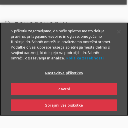
O zavarovanju
S piškotki zagotavljamo, da naše spletno mesto deluje
pravilno, prilagajamo vsebino in oglase, omogočamo
funkcije družabnih omrežij in analiziramo omrežni promet.
OSNOVNO IN DODATNA
Podatke o vaši uporabi našega spletnega mesta delimo s
svojimi partnerji, ki delujejo na področjih družabnih
ZAVAROVANJA
omrežij, oglaševanja in analize.
Politika zasebnosti
Nastavitve piškotkov
OSNOVNO ŽIVLJENJSKO ZAVAROVANJE
Zavrni
V okviru Fleksa za starejše ste zavarovani:
i
za primer smrti,
Sprejmi vse piškotke
SKLENI
PRIJAVI ŠKODO
ZASTOPNIKI
POSLOVALNICE
i
za primer nezgodne smrti,
i
nastanitve in zdravljenja v bolnišnici zaradi nezgode.