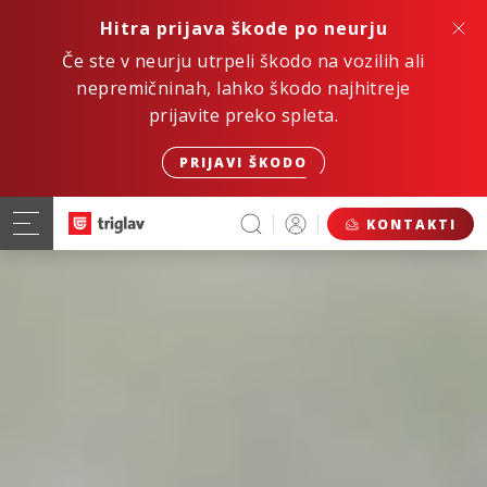
Hitra prijava škode po neurju
Če ste v neurju utrpeli škodo na vozilih ali
nepremičninah, lahko škodo najhitreje
prijavite preko spleta.
PRIJAVI ŠKODO
KONTAKTI