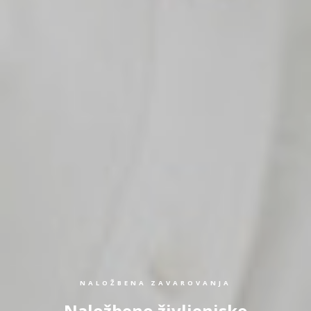
NALOŽBENA ZAVAROVANJA
Naložbeno življenjsko