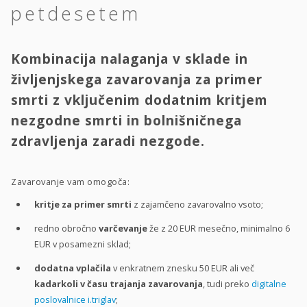
petdesetem
Kombinacija nalaganja v sklade in
življenjskega zavarovanja za primer
smrti z vključenim dodatnim kritjem
nezgodne smrti in bolnišničnega
zdravljenja zaradi nezgode.
Zavarovanje vam omogoča:
kritje za primer smrti
z zajamčeno zavarovalno vsoto;
redno obročno
varčevanje
že z 20 EUR mesečno, minimalno 6
EUR v posamezni sklad;
dodatna vplačila
v enkratnem znesku 50 EUR ali več
kadarkoli v času trajanja zavarovanja
, tudi preko
digitalne
poslovalnice i.triglav
;