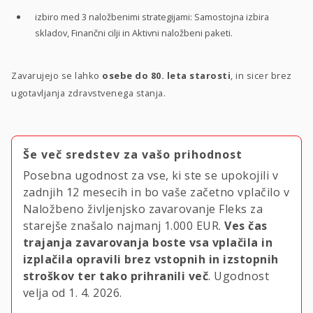
izbiro med 3 naložbenimi strategijami: Samostojna izbira
skladov, Finančni cilji in Aktivni naložbeni paketi.
Zavarujejo se lahko
osebe do 80. leta starosti
, in sicer brez
ugotavljanja zdravstvenega stanja.
Še več sredstev za vašo prihodnost
Posebna ugodnost za vse, ki ste se upokojili v
zadnjih 12 mesecih in bo vaše začetno vplačilo v
Naložbeno življenjsko zavarovanje Fleks za
starejše znašalo najmanj
1.000 EUR.
Ves čas
trajanja zavarovanja boste vsa vplačila in
izplačila opravili brez vstopnih in izstopnih
stroškov ter tako prihranili več
. Ugodnost
velja
od 1. 4. 2026.