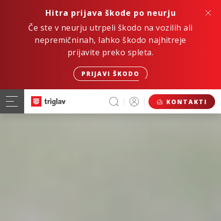
Hitra prijava škode po neurju
Če ste v neurju utrpeli škodo na vozilih ali
nepremičninah, lahko škodo najhitreje
prijavite preko spleta.
PRIJAVI ŠKODO
KONTAKTI