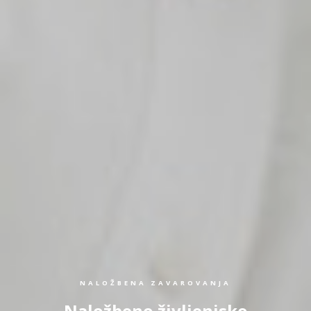
NALOŽBENA ZAVAROVANJA
Naložbeno življenjsko