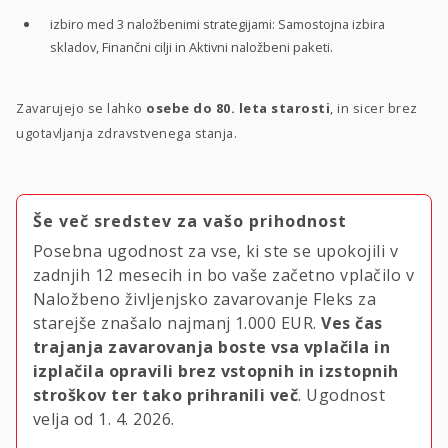
izbiro med 3 naložbenimi strategijami: Samostojna izbira
skladov, Finančni cilji in Aktivni naložbeni paketi.
Zavarujejo se lahko
osebe do 80. leta starosti
, in sicer brez
ugotavljanja zdravstvenega stanja.
Še več sredstev za vašo prihodnost
Posebna ugodnost za vse, ki ste se upokojili v
zadnjih 12 mesecih in bo vaše začetno vplačilo v
Naložbeno življenjsko zavarovanje Fleks za
starejše znašalo najmanj
1.000 EUR.
Ves čas
trajanja zavarovanja boste vsa vplačila in
izplačila opravili brez vstopnih in izstopnih
stroškov ter tako prihranili več
. Ugodnost
velja
od 1. 4. 2026.