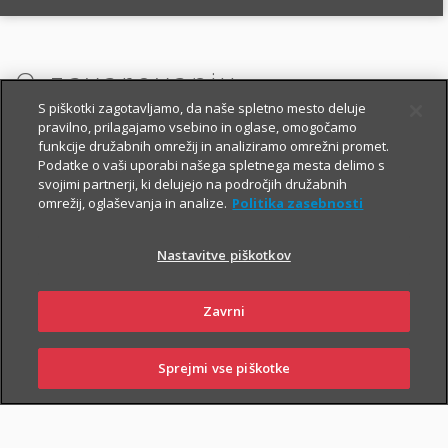
O zavarovanju
S piškotki zagotavljamo, da naše spletno mesto deluje
pravilno, prilagajamo vsebino in oglase, omogočamo
funkcije družabnih omrežij in analiziramo omrežni promet.
OSNOVNO IN DODATNA
Podatke o vaši uporabi našega spletnega mesta delimo s
svojimi partnerji, ki delujejo na področjih družabnih
ZAVAROVANJA
omrežij, oglaševanja in analize.
Politika zasebnosti
Nastavitve piškotkov
OSNOVNO ŽIVLJENJSKO ZAVAROVANJE
Zavrni
V okviru Fleksa za starejše ste zavarovani:
i
za primer smrti,
Sprejmi vse piškotke
SKLENI
PRIJAVI ŠKODO
ZASTOPNIKI
POSLOVALNICE
i
za primer nezgodne smrti,
i
nastanitve in zdravljenja v bolnišnici zaradi nezgode.