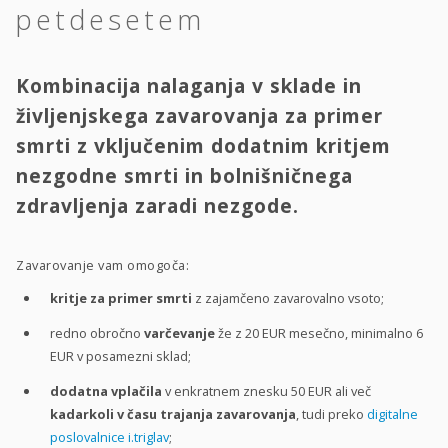
petdesetem
Kombinacija nalaganja v sklade in
življenjskega zavarovanja za primer
smrti z vključenim dodatnim kritjem
nezgodne smrti in bolnišničnega
zdravljenja zaradi nezgode.
Zavarovanje vam omogoča:
kritje za primer smrti
z zajamčeno zavarovalno vsoto;
redno obročno
varčevanje
že z 20 EUR mesečno, minimalno 6
EUR v posamezni sklad;
dodatna vplačila
v enkratnem znesku 50 EUR ali več
kadarkoli v času trajanja zavarovanja
, tudi preko
digitalne
poslovalnice i.triglav
;