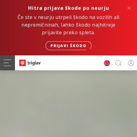
Hitra prijava škode po neurju
Če ste v neurju utrpeli škodo na vozilih ali
nepremičninah, lahko škodo najhitreje
prijavite preko spleta.
PRIJAVI ŠKODO