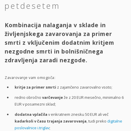
petdesetem
Kombinacija nalaganja v sklade in
življenjskega zavarovanja za primer
smrti z vključenim dodatnim kritjem
nezgodne smrti in bolnišničnega
zdravljenja zaradi nezgode.
Zavarovanje vam omogoča:
kritje za primer smrti
z zajamčeno zavarovalno vsoto;
redno obročno
varčevanje
že z 20 EUR mesečno, minimalno 6
EUR v posamezni sklad;
dodatna vplačila
v enkratnem znesku 50 EUR ali več
kadarkoli v času trajanja zavarovanja
, tudi preko
digitalne
poslovalnice i.triglav
;