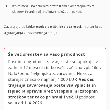
izbiro med 3 naložbenimi strategijami: Samostojna izbira
skladov, Finančni cilji in Aktivni naložbeni paketi.
Zavarujejo se lahko
osebe do 80. leta starosti
, in sicer brez
ugotavljanja zdravstvenega stanja.
Še več sredstev za vašo prihodnost
Posebna ugodnost za vse, ki ste se upokojili v
zadnjih 12 mesecih in bo vaše začetno vplačilo v
Naložbeno življenjsko zavarovanje Fleks za
starejše znašalo najmanj
1.000 EUR.
Ves čas
trajanja zavarovanja boste vsa vplačila in
izplačila opravili brez vstopnih in izstopnih
stroškov ter tako prihranili več
. Ugodnost
velja
od 1. 4. 2026.