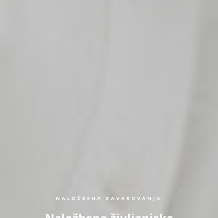
NALOŽBENA ZAVAROVANJA
Naložbeno življenjsko