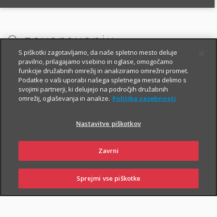
O zavarovanju
S piškotki zagotavljamo, da naše spletno mesto deluje
pravilno, prilagajamo vsebino in oglase, omogočamo
funkcije družabnih omrežij in analiziramo omrežni promet.
OSNOVNO IN DODATNA
Podatke o vaši uporabi našega spletnega mesta delimo s
svojimi partnerji, ki delujejo na področjih družabnih
ZAVAROVANJA
omrežij, oglaševanja in analize.
Politika zasebnosti
Nastavitve piškotkov
OSNOVNO ŽIVLJENJSKO ZAVAROVANJE
Zavrni
V okviru Fleksa za starejše ste zavarovani:
i
za primer smrti,
Sprejmi vse piškotke
PRIJAVI
NAROČI
OBIŠČI
SKLENI
i
ŠKODO
ZASTOPNIKA
POSLOVALNICO
za primer nezgodne smrti,
i
nastanitve in zdravljenja v bolnišnici zaradi nezgode.