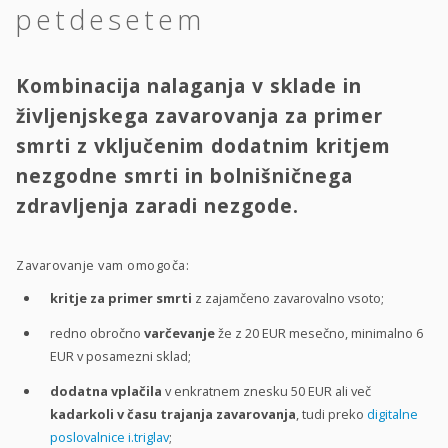
petdesetem
Kombinacija nalaganja v sklade in
življenjskega zavarovanja za primer
smrti z vključenim dodatnim kritjem
nezgodne smrti in bolnišničnega
zdravljenja zaradi nezgode.
Zavarovanje vam omogoča:
kritje za primer smrti
z zajamčeno zavarovalno vsoto;
redno obročno
varčevanje
že z 20 EUR mesečno, minimalno 6
EUR v posamezni sklad;
dodatna vplačila
v enkratnem znesku 50 EUR ali več
kadarkoli v času trajanja zavarovanja
, tudi preko
digitalne
poslovalnice i.triglav
;