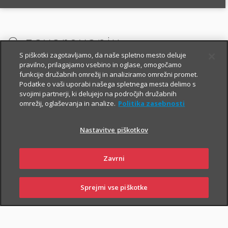
O zavarovanju
S piškotki zagotavljamo, da naše spletno mesto deluje
pravilno, prilagajamo vsebino in oglase, omogočamo
funkcije družabnih omrežij in analiziramo omrežni promet.
OSNOVNO IN DODATNA
Podatke o vaši uporabi našega spletnega mesta delimo s
svojimi partnerji, ki delujejo na področjih družabnih
ZAVAROVANJA
omrežij, oglaševanja in analize.
Politika zasebnosti
Nastavitve piškotkov
OSNOVNO ŽIVLJENJSKO ZAVAROVANJE
Zavrni
V okviru Fleksa za starejše ste zavarovani:
i
za primer smrti,
Sprejmi vse piškotke
SKLENI
PRIJAVI ŠKODO
ZASTOPNIKI
POSLOVALNICE
i
za primer nezgodne smrti,
i
nastanitve in zdravljenja v bolnišnici zaradi nezgode.