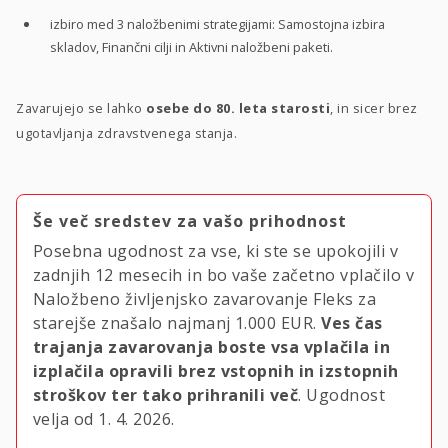
izbiro med 3 naložbenimi strategijami: Samostojna izbira
skladov, Finančni cilji in Aktivni naložbeni paketi.
Zavarujejo se lahko
osebe do 80. leta starosti
, in sicer brez
ugotavljanja zdravstvenega stanja.
Še več sredstev za vašo prihodnost
Posebna ugodnost za vse, ki ste se upokojili v
zadnjih 12 mesecih in bo vaše začetno vplačilo v
Naložbeno življenjsko zavarovanje Fleks za
starejše znašalo najmanj
1.000 EUR.
Ves čas
trajanja zavarovanja boste vsa vplačila in
izplačila opravili brez vstopnih in izstopnih
stroškov ter tako prihranili več
. Ugodnost
velja
od 1. 4. 2026.