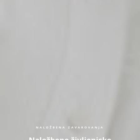
NALOŽBENA ZAVAROVANJA
Naložbeno življenjsko