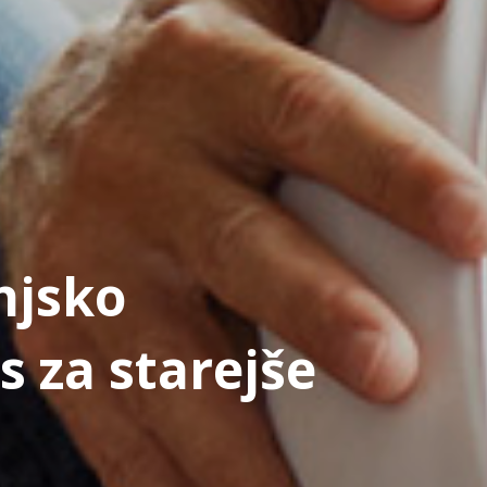
njsko
s za starejše