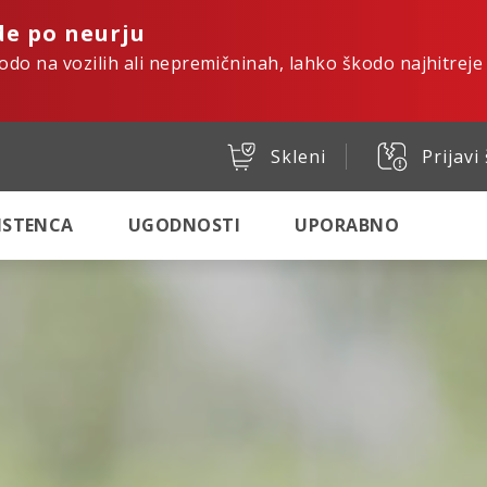
de po neurju
kodo na vozilih ali nepremičninah, lahko škodo najhitreje
Skleni
Prijavi
SISTENCA
UGODNOSTI
UPORABNO