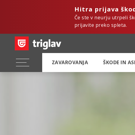
Hitra prijava ško
Če ste v neurju utrpeli š
prijavite preko spleta.
ZAVAROVANJA
ŠKODE IN A