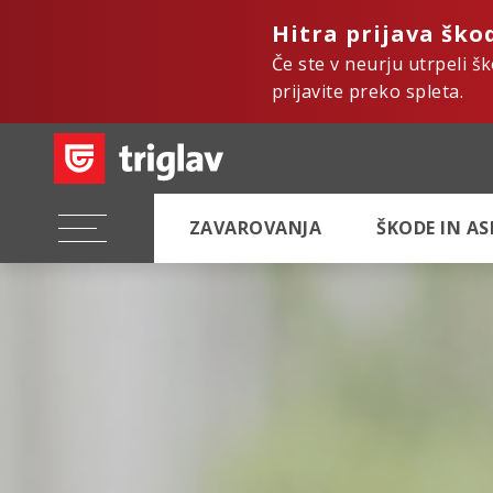
Hitra prijava ško
Če ste v neurju utrpeli š
prijavite preko spleta.
ZAVAROVANJA
ŠKODE IN A