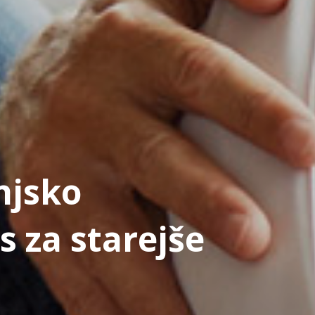
njsko
s za starejše