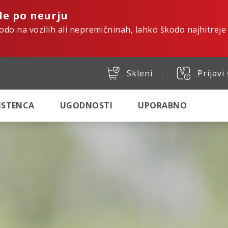
de po neurju
kodo na vozilih ali nepremičninah, lahko škodo najhitreje
Skleni
Prijavi
SISTENCA
UGODNOSTI
UPORABNO