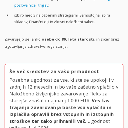
poslovalnice i.triglav
;
izbiro med 3 naložbenimi strategijami: Samostojna izbira
skladov, Finančni cilji in Aktivni naložbeni paketi.
Zavarujejo se lahko
osebe do 80. leta starosti
, in sicer brez
ugotavljanja zdravstvenega stanja.
Še več sredstev za vašo prihodnost
Posebna ugodnost za vse, ki ste se upokojili v
zadnjih 12 mesecih in bo vaše začetno vplačilo v
Naložbeno življenjsko zavarovanje Fleks za
starejše znašalo najmanj
1.000 EUR.
Ves čas
trajanja zavarovanja boste vsa vplačila in
izplačila opravili brez vstopnih in izstopnih
stroškov ter tako prihranili več
. Ugodnost
velja
od 1. 4. 2026.