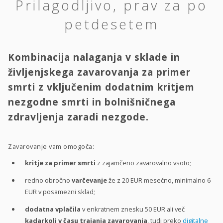
Prilagodljivo, prav za po
petdesetem
Kombinacija nalaganja v sklade in
življenjskega zavarovanja za primer
smrti z vključenim dodatnim kritjem
nezgodne smrti in bolnišničnega
zdravljenja zaradi nezgode.
Zavarovanje vam omogoča:
kritje za primer smrti
z zajamčeno zavarovalno vsoto;
redno obročno
varčevanje
že z 20 EUR mesečno, minimalno 6
EUR v posamezni sklad;
dodatna vplačila
v enkratnem znesku 50 EUR ali več
kadarkoli v času trajanja zavarovanja
, tudi preko
digitalne