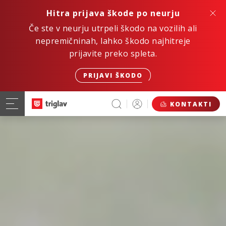
Hitra prijava škode po neurju
Če ste v neurju utrpeli škodo na vozilih ali
nepremičninah, lahko škodo najhitreje
prijavite preko spleta.
PRIJAVI ŠKODO
KONTAKTI