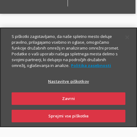
O zavarovanju
S piškotki zagotavljamo, da naše spletno mesto deluje
pravilno, prilagajamo vsebino in oglase, omogočamo
funkcije družabnih omrežij in analiziramo omrežni promet.
Podatke o vaši uporabi našega spletnega mesta delimo s
OSNOVNO IN DODATNA
svojimi partnerji, ki delujejo na področjih družabnih
omrežij, oglaševanja in analize.
Politika zasebnosti
ZAVAROVANJA
Nastavitve piškotkov
OSNOVNO ŽIVLJENJSKO ZAVAROVANJE
Zavrni
V okviru Fleksa za starejše ste zavarovani:
Sprejmi vse piškotke
i
za primer smrti,
SKLENI
PRIJAVI ŠKODO
ZASTOPNIKI
POSLOVALNICE
i
za primer nezgodne smrti,