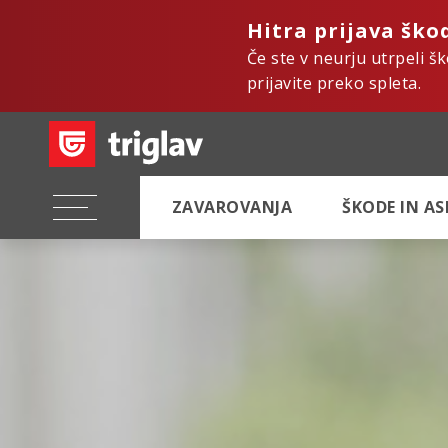
Hitra prijava ško
Če ste v neurju utrpeli š
prijavite preko spleta.
ZAVAROVANJA
ŠKODE IN A