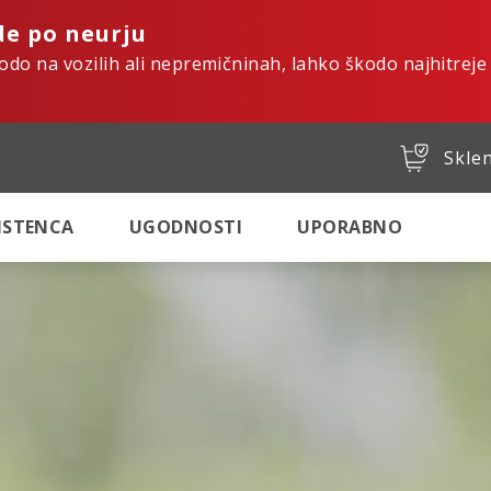
de po neurju
kodo na vozilih ali nepremičninah, lahko škodo najhitreje
Sklen
SISTENCA
UGODNOSTI
UPORABNO