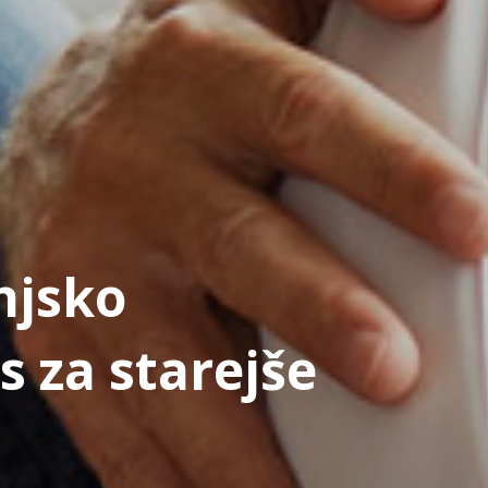
njsko
s za starejše