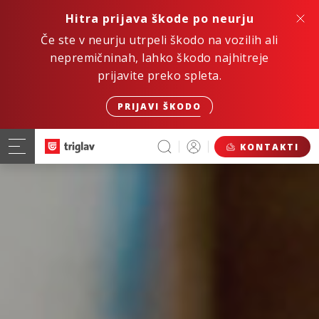
Hitra prijava škode po neurju
Če ste v neurju utrpeli škodo na vozilih ali
nepremičninah, lahko škodo najhitreje
prijavite preko spleta.
PRIJAVI ŠKODO
KONTAKTI