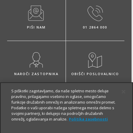
PIŠI NAM
01 2864 000
NAROČI ZASTOPNIKA
OBIŠČI POSLOVALNICO
S piškotki zagotavljamo, da naše spletno mesto deluje
pravilno, prilagajamo vsebino in oglase, omogočamo
funkcije družabnih omrežij in analiziramo omrežni promet.
Podatke o vaši uporabi našega spletnega mesta delimo s
O zavarovanju
svojimi partnerji, ki delujejo na področjih družabnih
omrežij, oglaševanja in analize.
Politika zasebnosti