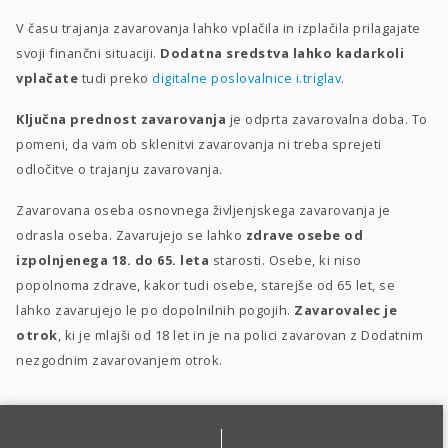
V času trajanja zavarovanja lahko vplačila in izplačila prilagajate
svoji finančni situaciji.
Dodatna sredstva lahko kadarkoli
vplačate
tudi preko
digitalne poslovalnice i.triglav
.
Ključna prednost zavarovanja
je odprta zavarovalna doba. To
pomeni, da vam ob sklenitvi zavarovanja ni treba sprejeti
odločitve o trajanju zavarovanja.
Zavarovana oseba osnovnega življenjskega zavarovanja je
odrasla oseba. Zavarujejo se lahko
zdrave osebe od
izpolnjenega 18. do 65. leta
starosti. Osebe, ki niso
popolnoma zdrave, kakor tudi osebe, starejše od 65 let, se
lahko zavarujejo le po dopolnilnih pogojih.
Zavarovalec je
otrok
, ki je mlajši od 18 let in je na polici zavarovan z Dodatnim
nezgodnim zavarovanjem otrok.