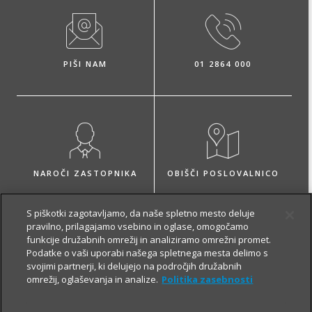
PIŠI NAM
01 2864 000
NAROČI ZASTOPNIKA
OBIŠČI POSLOVALNICO
S piškotki zagotavljamo, da naše spletno mesto deluje
pravilno, prilagajamo vsebino in oglase, omogočamo
funkcije družabnih omrežij in analiziramo omrežni promet.
Podatke o vaši uporabi našega spletnega mesta delimo s
O zavarovanju
svojimi partnerji, ki delujejo na področjih družabnih
omrežij, oglaševanja in analize.
Politika zasebnosti