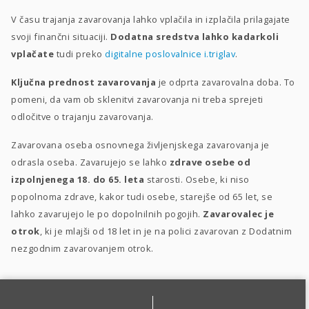
V času trajanja zavarovanja lahko vplačila in izplačila prilagajate
svoji finančni situaciji.
Dodatna sredstva lahko kadarkoli
vplačate
tudi preko
digitalne poslovalnice i.triglav
.
Ključna prednost zavarovanja
je odprta zavarovalna doba. To
pomeni, da vam ob sklenitvi zavarovanja ni treba sprejeti
odločitve o trajanju zavarovanja.
Zavarovana oseba osnovnega življenjskega zavarovanja je
odrasla oseba. Zavarujejo se lahko
zdrave osebe od
izpolnjenega 18. do 65. leta
starosti. Osebe, ki niso
popolnoma zdrave, kakor tudi osebe, starejše od 65 let, se
lahko zavarujejo le po dopolnilnih pogojih.
Zavarovalec je
otrok
, ki je mlajši od 18 let in je na polici zavarovan z Dodatnim
nezgodnim zavarovanjem otrok.