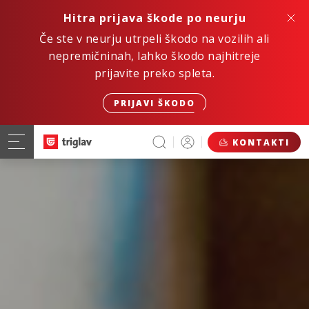
Hitra prijava škode po neurju
Če ste v neurju utrpeli škodo na vozilih ali
nepremičninah, lahko škodo najhitreje
prijavite preko spleta.
PRIJAVI ŠKODO
KONTAKTI