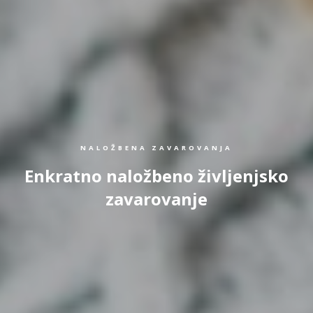
NALOŽBENA ZAVAROVANJA
Enkratno naložbeno življenjsko
zavarovanje