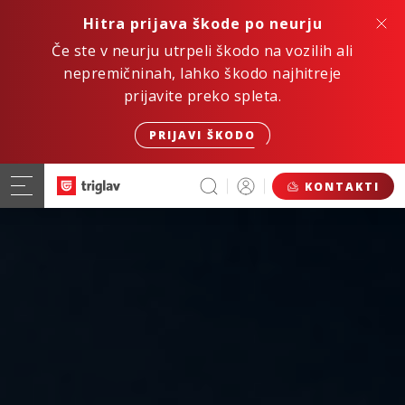
Hitra prijava škode po neurju
Če ste v neurju utrpeli škodo na vozilih ali
nepremičninah, lahko škodo najhitreje
prijavite preko spleta.
PRIJAVI ŠKODO
KONTAKTI