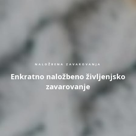
NALOŽBENA ZAVAROVANJA
Enkratno naložbeno življenjsko
zavarovanje