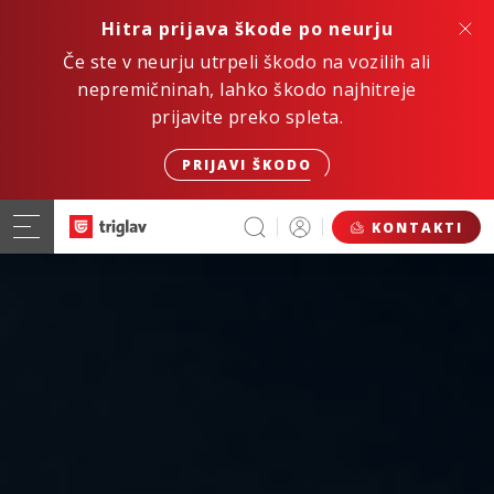
Hitra prijava škode po neurju
Če ste v neurju utrpeli škodo na vozilih ali
nepremičninah, lahko škodo najhitreje
prijavite preko spleta.
PRIJAVI ŠKODO
KONTAKTI