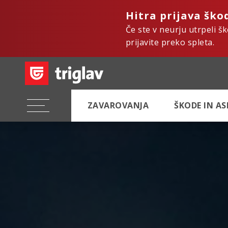
Hitra prijava ško
Če ste v neurju utrpeli š
prijavite preko spleta.
ZAVAROVANJA
ŠKODE IN A