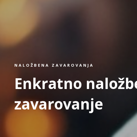
NALOŽBENA ZAVAROVANJA
Enkratno naložbe
zavarovanje