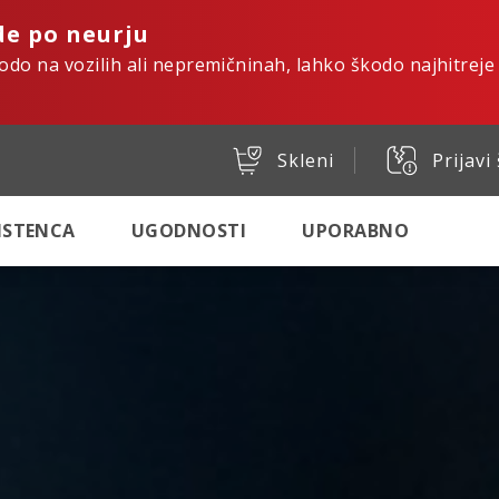
de po neurju
kodo na vozilih ali nepremičninah, lahko škodo najhitreje
Skleni
Prijavi
SISTENCA
UGODNOSTI
UPORABNO