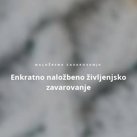
NALOŽBENA ZAVAROVANJA
Enkratno naložbeno življenjsko
zavarovanje