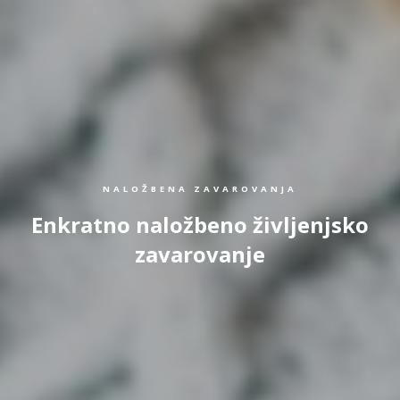
NALOŽBENA ZAVAROVANJA
Enkratno naložbeno življenjsko
zavarovanje