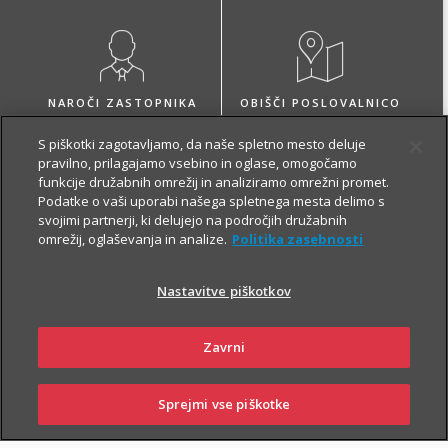
NAROČI ZASTOPNIKA
OBIŠČI POSLOVALNICO
S piškotki zagotavljamo, da naše spletno mesto deluje
pravilno, prilagajamo vsebino in oglase, omogočamo
funkcije družabnih omrežij in analiziramo omrežni promet.
Podatke o vaši uporabi našega spletnega mesta delimo s
svojimi partnerji, ki delujejo na področjih družabnih
O zavarovanju
omrežij, oglaševanja in analize.
Politika zasebnosti
Nastavitve piškotkov
VARČEVANJE
Zavrni
Sprejmi vse piškotke
SKLENI
PRIJAVI ŠKODO
ZASTOPNIKI
POSLOVALNICE
Z Naložbenim življenjskim zavarovanjem Fleks zavarovalec