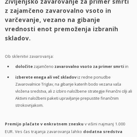
Življenjsko zavarovanje za primer smrti
z zajamčeno zavarovalno vsoto in
varčevanje, vezano na gibanje
vrednosti enot premoženja izbranih
skladov.
Ob sklenitvi zavarovanja:
določite
zajamčeno
zavarovalno vsoto za primer smrti
in
izberete enega ali več skladov
iz redne ponudbe
Zavarovalnice Triglav, na gibanje katerih bodo vezana vaša
vložena sredstva, ali z izbiro naložbene strategije Finančni cilji ali
Aktivni naložbeni paketi upravljanje prepustite finančnim
strokovnjakom.
Premijo plačate v enkratnem znesku
v višini najmanj 1.000
EUR. Ves čas trajanja zavarovanja lahko
dodatna sredstva