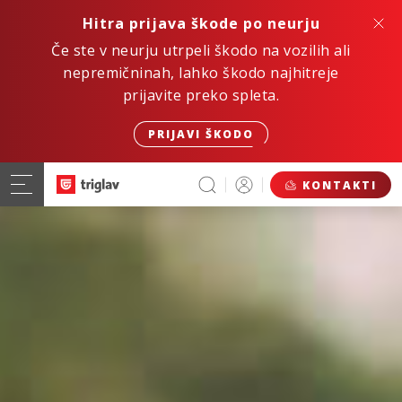
Hitra prijava škode po neurju
Če ste v neurju utrpeli škodo na vozilih ali
nepremičninah, lahko škodo najhitreje
prijavite preko spleta.
PRIJAVI ŠKODO
KONTAKTI