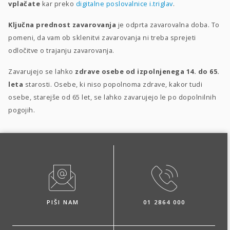
vplačate
kar preko
digitalne poslovalnice i.triglav
.
Ključna prednost zavarovanja
je odprta zavarovalna doba. To
pomeni, da vam ob sklenitvi zavarovanja ni treba sprejeti
odločitve o trajanju zavarovanja.
Zavarujejo se lahko
zdrave osebe od izpolnjenega 14. do 65.
leta
starosti. Osebe, ki niso popolnoma zdrave, kakor tudi
osebe, starejše od 65 let, se lahko zavarujejo le po dopolnilnih
pogojih.
PIŠI NAM
01 2864 000