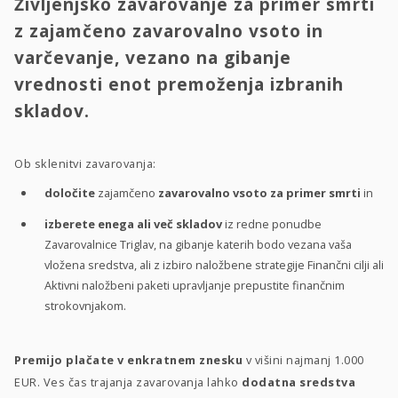
Življenjsko zavarovanje za primer smrti
z zajamčeno zavarovalno vsoto in
varčevanje, vezano na gibanje
vrednosti enot premoženja izbranih
skladov.
Ob sklenitvi zavarovanja:
določite
zajamčeno
zavarovalno vsoto za primer smrti
in
izberete enega ali več skladov
iz redne ponudbe
Zavarovalnice Triglav, na gibanje katerih bodo vezana vaša
vložena sredstva, ali z izbiro naložbene strategije Finančni cilji ali
Aktivni naložbeni paketi upravljanje prepustite finančnim
strokovnjakom.
Premijo plačate v enkratnem znesku
v višini najmanj 1.000
EUR. Ves čas trajanja zavarovanja lahko
dodatna sredstva