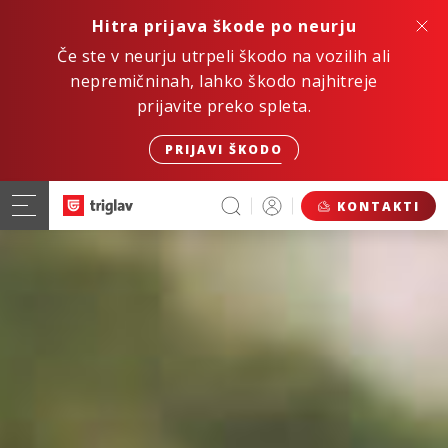
Hitra prijava škode po neurju
Če ste v neurju utrpeli škodo na vozilih ali
nepremičninah, lahko škodo najhitreje
prijavite preko spleta.
PRIJAVI ŠKODO
KONTAKTI