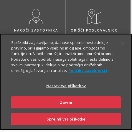
NAROČI ZASTOPNIKA
OBIŠČI POSLOVALNICO
S piškotki zagotavljamo, da naše spletno mesto deluje
pravilno, prilagajamo vsebino in oglase, omogočamo
funkcije družabnih omrežij in analiziramo omrežni promet.
Podatke o vaši uporabi našega spletnega mesta delimo s
svojimi partnerji, ki delujejo na področjih družabnih
O zavarovanju
omrežij, oglaševanja in analize.
Politika zasebnosti
Nastavitve piškotkov
VARČEVANJE
Zavrni
Sprejmi vse piškotke
SKLENI
PRIJAVI ŠKODO
ZASTOPNIKI
POSLOVALNICE
Z Naložbenim življenjskim zavarovanjem Fleks zavarovalec