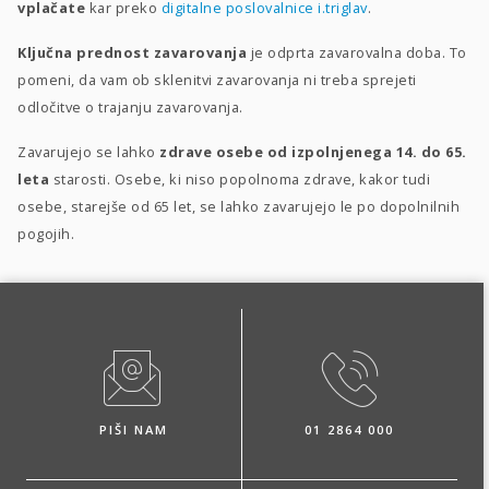
vplačate
kar preko
digitalne poslovalnice i.triglav
.
Ključna prednost zavarovanja
je odprta zavarovalna doba. To
pomeni, da vam ob sklenitvi zavarovanja ni treba sprejeti
odločitve o trajanju zavarovanja.
Zavarujejo se lahko
zdrave osebe od izpolnjenega 14. do 65.
leta
starosti. Osebe, ki niso popolnoma zdrave, kakor tudi
osebe, starejše od 65 let, se lahko zavarujejo le po dopolnilnih
pogojih.
PIŠI NAM
01 2864 000