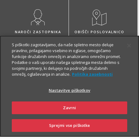
NAROČI ZASTOPNIKA
OBIŠČI POSLOVALNICO
S piškotki zagotavljamo, da naše spletno mesto deluje
pravilno, prilagajamo vsebino in oglase, omogočamo
funkcije družabnih omrežij in analiziramo omrežni promet.
Podatke o vaši uporabi našega spletnega mesta delimo s
svojimi partnerji, ki delujejo na področjih družabnih
O zavarovanju
omrežij, oglaševanja in analize.
Politika zasebnosti
Nastavitve piškotkov
VARČEVANJE
Zavrni
Sprejmi vse piškotke
SKLENI
PRIJAVI ŠKODO
ZASTOPNIKI
POSLOVALNICE
Z Naložbenim življenjskim zavarovanjem Fleks zavarovalec