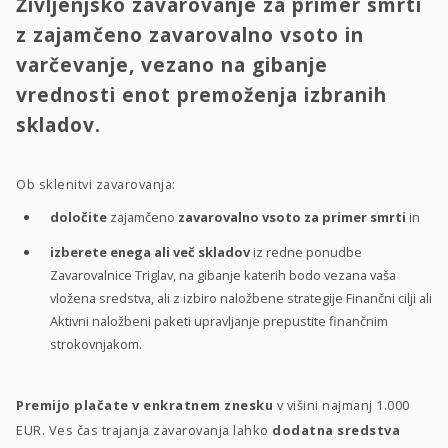
Življenjsko zavarovanje za primer smrti
z zajamčeno zavarovalno vsoto in
varčevanje, vezano na gibanje
vrednosti enot premoženja izbranih
skladov.
Ob sklenitvi zavarovanja:
določite
zajamčeno
zavarovalno vsoto za primer smrti
in
izberete enega ali več skladov
iz redne ponudbe
Zavarovalnice Triglav, na gibanje katerih bodo vezana vaša
vložena sredstva, ali z izbiro naložbene strategije Finančni cilji ali
Aktivni naložbeni paketi upravljanje prepustite finančnim
strokovnjakom.
Premijo plačate v enkratnem znesku
v višini najmanj 1.000
EUR. Ves čas trajanja zavarovanja lahko
dodatna sredstva