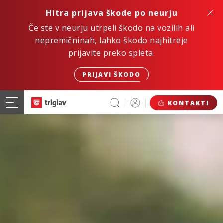
Hitra prijava škode po neurju
Če ste v neurju utrpeli škodo na vozilih ali
nepremičninah, lahko škodo najhitreje
prijavite preko spleta.
PRIJAVI ŠKODO
KONTAKTI