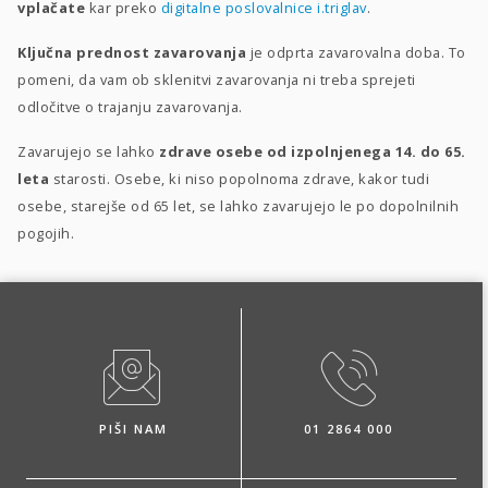
vplačate
kar preko
digitalne poslovalnice i.triglav
.
Ključna prednost zavarovanja
je odprta zavarovalna doba. To
pomeni, da vam ob sklenitvi zavarovanja ni treba sprejeti
odločitve o trajanju zavarovanja.
Zavarujejo se lahko
zdrave osebe od izpolnjenega 14. do 65.
leta
starosti. Osebe, ki niso popolnoma zdrave, kakor tudi
osebe, starejše od 65 let, se lahko zavarujejo le po dopolnilnih
pogojih.
PIŠI NAM
01 2864 000