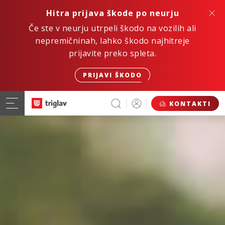
Hitra prijava škode po neurju
Če ste v neurju utrpeli škodo na vozilih ali
nepremičninah, lahko škodo najhitreje
prijavite preko spleta.
PRIJAVI ŠKODO
KONTAKTI