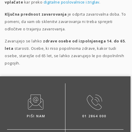
vplačate
kar preko
digitalne poslovalnice i.triglav
.
Ključna prednost zavarovanja
je odprta zavarovalna doba. To
pomeni, da vam ob sklenitvi zavarovanja ni treba sprejeti
odločitve o trajanju zavarovanja.
Zavarujejo se lahko
zdrave osebe od izpolnjenega 14. do 65.
leta
starosti. Osebe, ki niso popolnoma zdrave, kakor tudi
osebe, starejše od 65 let, se lahko zavarujejo le po dopolnilnih
pogojih.
PIŠI NAM
01 2864 000