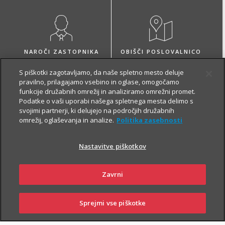
NAROČI ZASTOPNIKA
OBIŠČI POSLOVALNICO
S piškotki zagotavljamo, da naše spletno mesto deluje
pravilno, prilagajamo vsebino in oglase, omogočamo
funkcije družabnih omrežij in analiziramo omrežni promet.
Podatke o vaši uporabi našega spletnega mesta delimo s
svojimi partnerji, ki delujejo na področjih družabnih
O zavarovanju
omrežij, oglaševanja in analize.
Politika zasebnosti
Nastavitve piškotkov
VARČEVANJE
Zavrni
Sprejmi vse piškotke
SKLENI
PRIJAVI ŠKODO
ZASTOPNIKI
POSLOVALNICE
Z Naložbenim življenjskim zavarovanjem Fleks zavarovalec