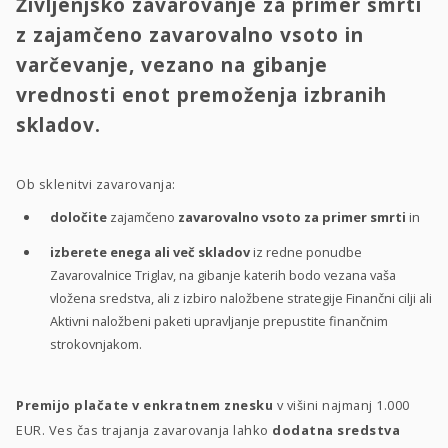
Življenjsko zavarovanje za primer smrti
z zajamčeno zavarovalno vsoto in
varčevanje, vezano na gibanje
vrednosti enot premoženja izbranih
skladov.
Ob sklenitvi zavarovanja:
določite
zajamčeno
zavarovalno vsoto za primer smrti
in
izberete enega ali več skladov
iz redne ponudbe
Zavarovalnice Triglav, na gibanje katerih bodo vezana vaša
vložena sredstva, ali z izbiro naložbene strategije Finančni cilji ali
Aktivni naložbeni paketi upravljanje prepustite finančnim
strokovnjakom.
Premijo plačate v enkratnem znesku
v višini najmanj 1.000
EUR. Ves čas trajanja zavarovanja lahko
dodatna sredstva