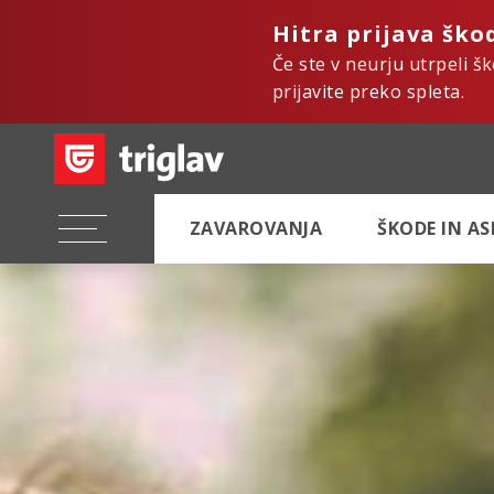
Hitra prijava ško
Če ste v neurju utrpeli š
prijavite preko spleta.
ZAVAROVANJA
ŠKODE IN A