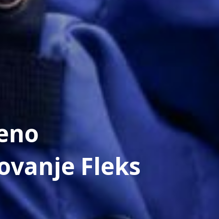
eno
rovanje Fleks