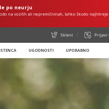
de po neurju
kodo na vozilih ali nepremičninah, lahko škodo najhitreje
Skleni
Prijavi
SISTENCA
UGODNOSTI
UPORABNO