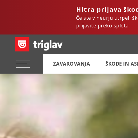
Hitra prijava ško
Če ste v neurju utrpeli š
prijavite preko spleta.
ZAVAROVANJA
ŠKODE IN A