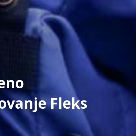
eno
rovanje Fleks