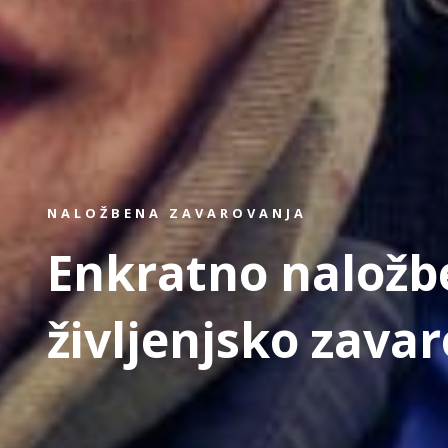
NALOŽBENA ZAVAROVANJA
Enkratno naložb
življenjsko zava