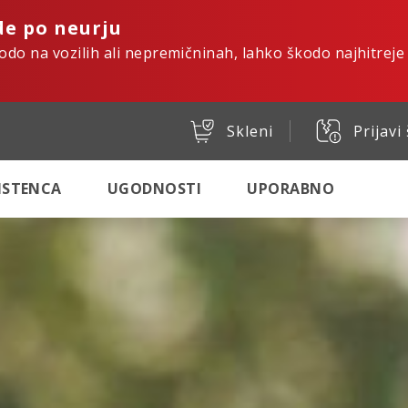
de po neurju
kodo na vozilih ali nepremičninah, lahko škodo najhitreje
Skleni
Prijavi
SISTENCA
UGODNOSTI
UPORABNO