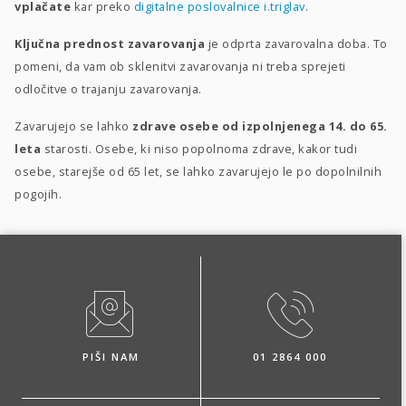
vplačate
kar preko
digitalne poslovalnice i.triglav
.
Ključna prednost zavarovanja
je odprta zavarovalna doba. To
pomeni, da vam ob sklenitvi zavarovanja ni treba sprejeti
odločitve o trajanju zavarovanja.
Zavarujejo se lahko
zdrave osebe od izpolnjenega 14. do 65.
leta
starosti. Osebe, ki niso popolnoma zdrave, kakor tudi
osebe, starejše od 65 let, se lahko zavarujejo le po dopolnilnih
pogojih.
PIŠI NAM
01 2864 000