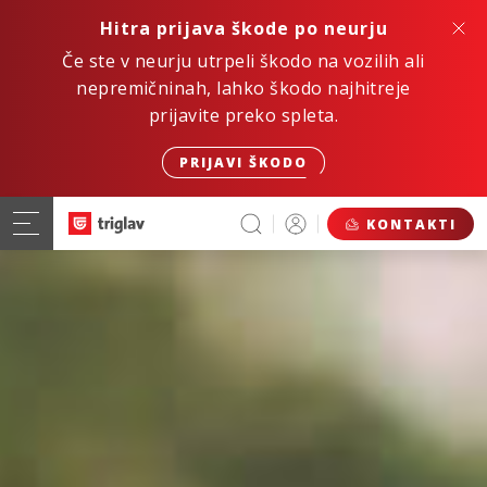
Hitra prijava škode po neurju
Če ste v neurju utrpeli škodo na vozilih ali
nepremičninah, lahko škodo najhitreje
prijavite preko spleta.
PRIJAVI ŠKODO
KONTAKTI