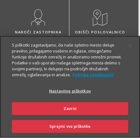
NAROČI ZASTOPNIKA
OBIŠČI POSLOVALNICO
S piškotki zagotavljamo, da naše spletno mesto deluje
pravilno, prilagajamo vsebino in oglase, omogočamo
funkcije družabnih omrežij in analiziramo omrežni promet.
Podatke o vaši uporabi našega spletnega mesta delimo s
svojimi partnerji, ki delujejo na področjih družabnih
O zavarovanju
omrežij, oglaševanja in analize.
Politika zasebnosti
Nastavitve piškotkov
VARČEVANJE
Zavrni
Sprejmi vse piškotke
SKLENI
PRIJAVI ŠKODO
ZASTOPNIKI
POSLOVALNICE
Z Naložbenim življenjskim zavarovanjem Fleks zavarovalec