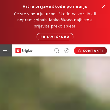
Hitra prijava škode po neurju
Če ste v neurju utrpeli škodo na vozilih ali
nepremičninah, lahko škodo najhitreje
prijavite preko spleta.
PRIJAVI ŠKODO
KONTAKTI