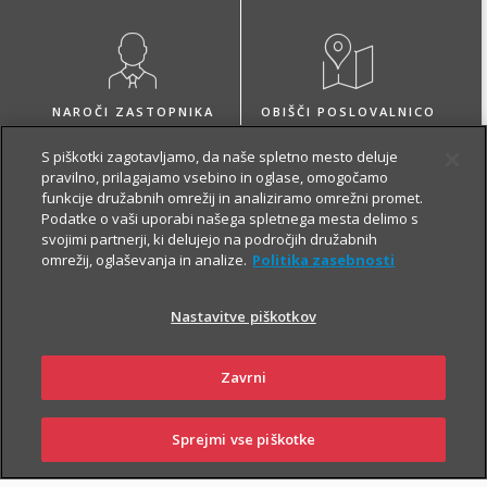
NAROČI ZASTOPNIKA
OBIŠČI POSLOVALNICO
S piškotki zagotavljamo, da naše spletno mesto deluje
pravilno, prilagajamo vsebino in oglase, omogočamo
funkcije družabnih omrežij in analiziramo omrežni promet.
Podatke o vaši uporabi našega spletnega mesta delimo s
svojimi partnerji, ki delujejo na področjih družabnih
O zavarovanju
omrežij, oglaševanja in analize.
Politika zasebnosti
Nastavitve piškotkov
VARČEVANJE
Zavrni
Sprejmi vse piškotke
SKLENI
PRIJAVI ŠKODO
ZASTOPNIKI
POSLOVALNICE
Z Naložbenim življenjskim zavarovanjem Fleks zavarovalec