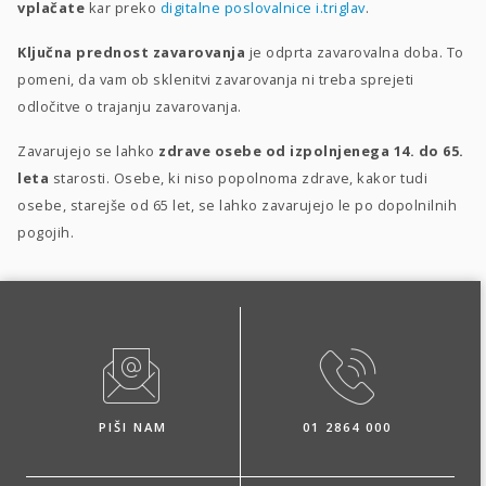
vplačate
kar preko
digitalne poslovalnice i.triglav
.
Ključna prednost zavarovanja
je odprta zavarovalna doba. To
pomeni, da vam ob sklenitvi zavarovanja ni treba sprejeti
odločitve o trajanju zavarovanja.
Zavarujejo se lahko
zdrave osebe od izpolnjenega 14. do 65.
leta
starosti. Osebe, ki niso popolnoma zdrave, kakor tudi
osebe, starejše od 65 let, se lahko zavarujejo le po dopolnilnih
pogojih.
PIŠI NAM
01 2864 000