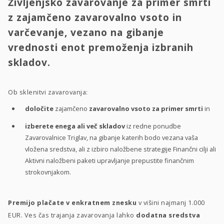
Življenjsko zavarovanje za primer smrti
z zajamčeno zavarovalno vsoto in
varčevanje, vezano na gibanje
vrednosti enot premoženja izbranih
skladov.
Ob sklenitvi zavarovanja:
določite
zajamčeno
zavarovalno vsoto za primer smrti
in
izberete enega ali več skladov
iz redne ponudbe
Zavarovalnice Triglav, na gibanje katerih bodo vezana vaša
vložena sredstva, ali z izbiro naložbene strategije Finančni cilji ali
Aktivni naložbeni paketi upravljanje prepustite finančnim
strokovnjakom.
Premijo plačate v enkratnem znesku
v višini najmanj 1.000
EUR. Ves čas trajanja zavarovanja lahko
dodatna sredstva