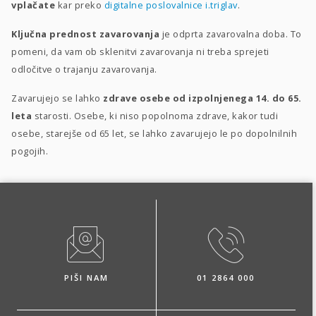
vplačate
kar preko
digitalne poslovalnice i.triglav
.
Ključna prednost zavarovanja
je odprta zavarovalna doba. To
pomeni, da vam ob sklenitvi zavarovanja ni treba sprejeti
odločitve o trajanju zavarovanja.
Zavarujejo se lahko
zdrave osebe od izpolnjenega 14. do 65.
leta
starosti. Osebe, ki niso popolnoma zdrave, kakor tudi
osebe, starejše od 65 let, se lahko zavarujejo le po dopolnilnih
pogojih.
PIŠI NAM
01 2864 000