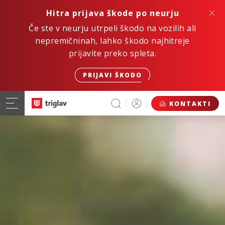
Hitra prijava škode po neurju
Če ste v neurju utrpeli škodo na vozilih ali
nepremičninah, lahko škodo najhitreje
prijavite preko spleta.
PRIJAVI ŠKODO
KONTAKTI