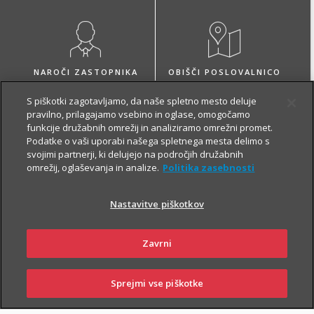
NAROČI ZASTOPNIKA
OBIŠČI POSLOVALNICO
S piškotki zagotavljamo, da naše spletno mesto deluje
pravilno, prilagajamo vsebino in oglase, omogočamo
funkcije družabnih omrežij in analiziramo omrežni promet.
Podatke o vaši uporabi našega spletnega mesta delimo s
svojimi partnerji, ki delujejo na področjih družabnih
O zavarovanju
omrežij, oglaševanja in analize.
Politika zasebnosti
Nastavitve piškotkov
VARČEVANJE
Zavrni
Sprejmi vse piškotke
SKLENI
PRIJAVI ŠKODO
ZASTOPNIKI
POSLOVALNICE
Z Naložbenim življenjskim zavarovanjem Fleks zavarovalec