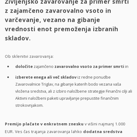
Življenjsko zavarovanje za primer smrti
z zajamčeno zavarovalno vsoto in
varčevanje, vezano na gibanje
vrednosti enot premoženja izbranih
skladov.
Ob sklenitvi zavarovanja:
določite
zajamčeno
zavarovalno vsoto za primer smrti
in
izberete enega ali več skladov
iz redne ponudbe
Zavarovalnice Triglav, na gibanje katerih bodo vezana vaša
vložena sredstva, ali z izbiro naložbene strategije Finančni cilji ali
Aktivni naložbeni paketi upravljanje prepustite finančnim
strokovnjakom.
Premijo plačate v enkratnem znesku
v višini najmanj 1.000
EUR. Ves čas trajanja zavarovanja lahko
dodatna sredstva