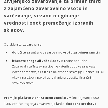
Življenjsko zavarovanje za primer smrti
z zajamčeno zavarovalno vsoto in
varčevanje, vezano na gibanje
vrednosti enot premoženja izbranih
skladov.
Ob sklenitvi zavarovanja:
določite
zajamčeno
zavarovalno vsoto za primer smrti
in
izberete enega ali več skladov
iz redne ponudbe
Zavarovalnice Triglav, na gibanje katerih bodo vezana vaša
vložena sredstva, ali z izbiro naložbene strategije Finančni cilji ali
Aktivni naložbeni paketi upravljanje prepustite finančnim
strokovnjakom.
Premijo plačate v enkratnem znesku
v višini najmanj 1.000
EUR. Ves čas trajanja zavarovanja lahko
dodatna sredstva