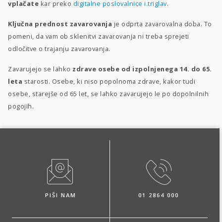
vplačate
kar preko
digitalne poslovalnice i.triglav
.
Ključna prednost zavarovanja
je odprta zavarovalna doba. To
pomeni, da vam ob sklenitvi zavarovanja ni treba sprejeti
odločitve o trajanju zavarovanja.
Zavarujejo se lahko
zdrave osebe od izpolnjenega 14. do 65.
leta
starosti. Osebe, ki niso popolnoma zdrave, kakor tudi
osebe, starejše od 65 let, se lahko zavarujejo le po dopolnilnih
pogojih.
PIŠI NAM
01 2864 000