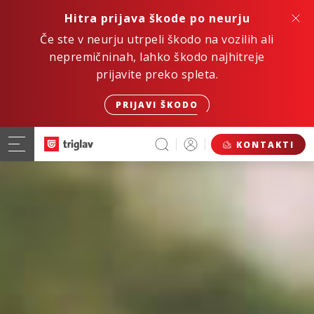
Hitra prijava škode po neurju
Če ste v neurju utrpeli škodo na vozilih ali
nepremičninah, lahko škodo najhitreje
prijavite preko spleta.
PRIJAVI ŠKODO
KONTAKTI