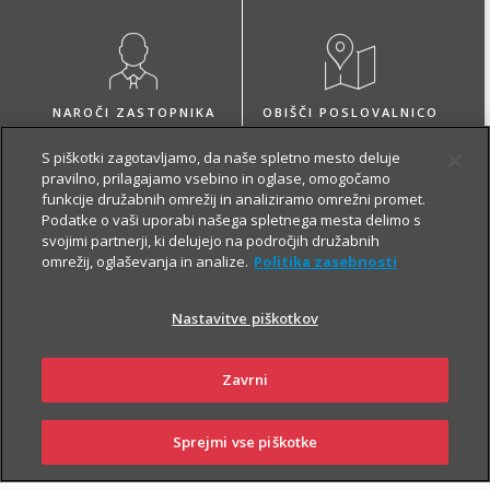
NAROČI ZASTOPNIKA
OBIŠČI POSLOVALNICO
S piškotki zagotavljamo, da naše spletno mesto deluje
pravilno, prilagajamo vsebino in oglase, omogočamo
funkcije družabnih omrežij in analiziramo omrežni promet.
Podatke o vaši uporabi našega spletnega mesta delimo s
svojimi partnerji, ki delujejo na področjih družabnih
O zavarovanju
omrežij, oglaševanja in analize.
Politika zasebnosti
Nastavitve piškotkov
VARČEVANJE
Zavrni
Sprejmi vse piškotke
SKLENI
PRIJAVI ŠKODO
ZASTOPNIKI
POSLOVALNICE
Z Naložbenim življenjskim zavarovanjem Fleks zavarovalec