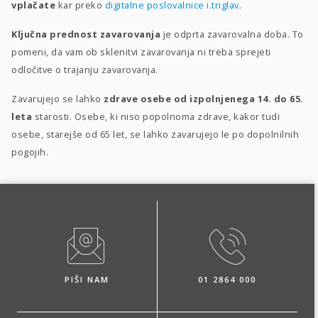
vplačate
kar preko
digitalne poslovalnice i.triglav
.
Ključna prednost zavarovanja
je odprta zavarovalna doba. To
pomeni, da vam ob sklenitvi zavarovanja ni treba sprejeti
odločitve o trajanju zavarovanja.
Zavarujejo se lahko
zdrave osebe od izpolnjenega 14. do 65.
leta
starosti. Osebe, ki niso popolnoma zdrave, kakor tudi
osebe, starejše od 65 let, se lahko zavarujejo le po dopolnilnih
pogojih.
PIŠI NAM
01 2864 000