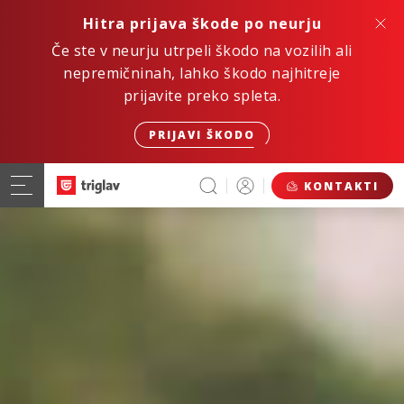
Hitra prijava škode po neurju
Če ste v neurju utrpeli škodo na vozilih ali
nepremičninah, lahko škodo najhitreje
prijavite preko spleta.
PRIJAVI ŠKODO
KONTAKTI