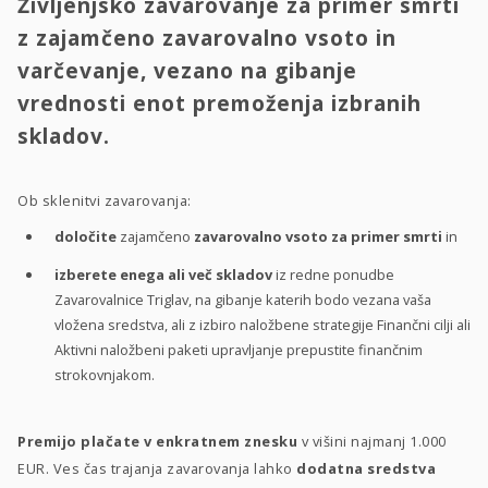
Življenjsko zavarovanje za primer smrti
z zajamčeno zavarovalno vsoto in
varčevanje, vezano na gibanje
vrednosti enot premoženja izbranih
skladov.
Ob sklenitvi zavarovanja:
določite
zajamčeno
zavarovalno vsoto za primer smrti
in
izberete enega ali več skladov
iz redne ponudbe
Zavarovalnice Triglav, na gibanje katerih bodo vezana vaša
vložena sredstva, ali z izbiro naložbene strategije Finančni cilji ali
Aktivni naložbeni paketi upravljanje prepustite finančnim
strokovnjakom.
Premijo plačate v enkratnem znesku
v višini najmanj 1.000
EUR. Ves čas trajanja zavarovanja lahko
dodatna sredstva