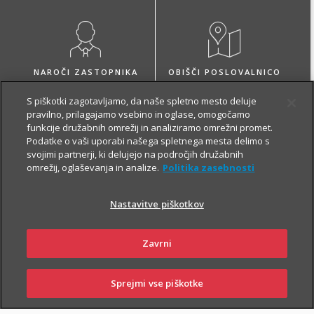
NAROČI ZASTOPNIKA
OBIŠČI POSLOVALNICO
S piškotki zagotavljamo, da naše spletno mesto deluje
pravilno, prilagajamo vsebino in oglase, omogočamo
funkcije družabnih omrežij in analiziramo omrežni promet.
Podatke o vaši uporabi našega spletnega mesta delimo s
svojimi partnerji, ki delujejo na področjih družabnih
O zavarovanju
omrežij, oglaševanja in analize.
Politika zasebnosti
Nastavitve piškotkov
VARČEVANJE
Zavrni
Sprejmi vse piškotke
SKLENI
PRIJAVI ŠKODO
ZASTOPNIKI
POSLOVALNICE
Z Naložbenim življenjskim zavarovanjem Fleks zavarovalec