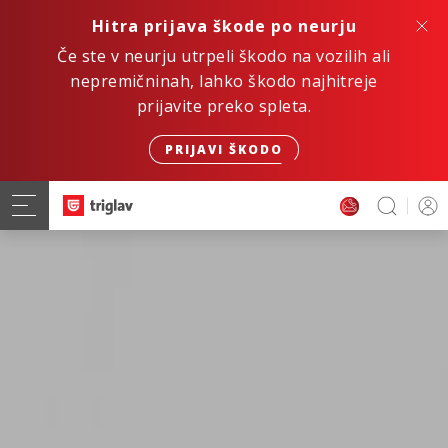
Hitra prijava škode po neurju
Če ste v neurju utrpeli škodo na vozilih ali
nepremičninah, lahko škodo najhitreje
prijavite preko spleta.
PRIJAVI ŠKODO