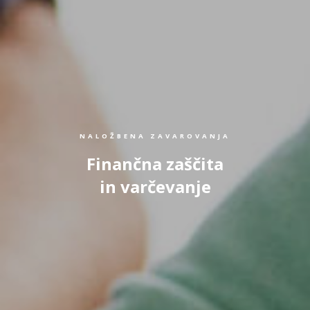
NALOŽBENA ZAVAROVANJA
Finančna zaščita
in varčevanje