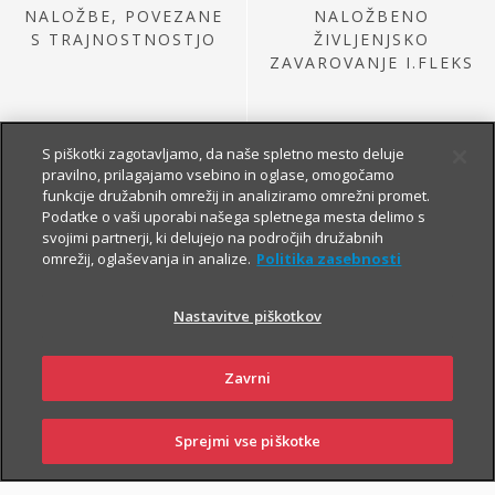
NALOŽBE, POVEZANE
NALOŽBENO
S TRAJNOSTNOSTJO
ŽIVLJENJSKO
ZAVAROVANJE I.FLEKS
S piškotki zagotavljamo, da naše spletno mesto deluje
pravilno, prilagajamo vsebino in oglase, omogočamo
funkcije družabnih omrežij in analiziramo omrežni promet.
Podatke o vaši uporabi našega spletnega mesta delimo s
svojimi partnerji, ki delujejo na področjih družabnih
omrežij, oglaševanja in analize.
Politika zasebnosti
NALOŽBE IZ
PRETEKLE PONUDBE
Nastavitve piškotkov
Zavrni
Sprejmi vse piškotke
PRIJAVI
NAROČI
OBIŠČI
SKLENI
ŠKODO
ZASTOPNIKA
POSLOVALNICO