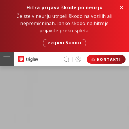
Hitra prijava škode po neurju
Če ste v neurju utrpeli škodo na vozilih ali
nepremičninah, lahko škodo najhitreje
prijavite preko spleta.
PRIJAVI ŠKODO
KONTAKTI