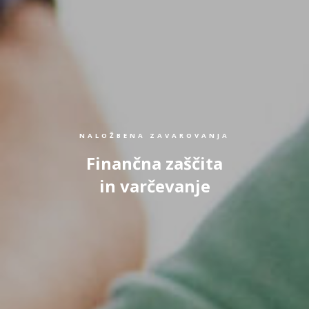
NALOŽBENA ZAVAROVANJA
Finančna zaščita
in varčevanje