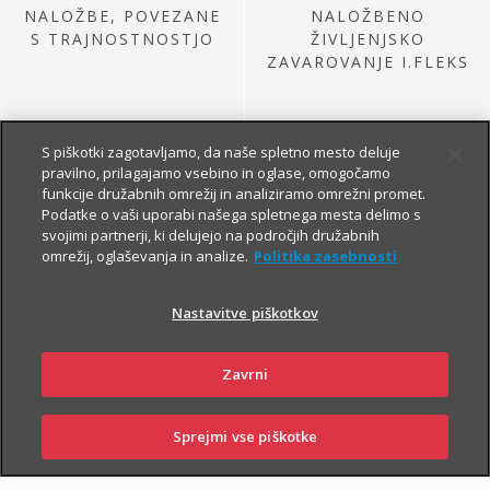
NALOŽBE, POVEZANE
NALOŽBENO
S TRAJNOSTNOSTJO
ŽIVLJENJSKO
ZAVAROVANJE I.FLEKS
S piškotki zagotavljamo, da naše spletno mesto deluje
pravilno, prilagajamo vsebino in oglase, omogočamo
funkcije družabnih omrežij in analiziramo omrežni promet.
Podatke o vaši uporabi našega spletnega mesta delimo s
svojimi partnerji, ki delujejo na področjih družabnih
omrežij, oglaševanja in analize.
Politika zasebnosti
NALOŽBE IZ
PRETEKLE PONUDBE
Nastavitve piškotkov
Zavrni
Sprejmi vse piškotke
SKLENI
PRIJAVI ŠKODO
ZASTOPNIKI
POSLOVALNICE