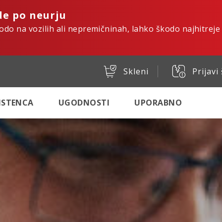
de po neurju
kodo na vozilih ali nepremičninah, lahko škodo najhitreje
Skleni
Prijavi
SISTENCA
UGODNOSTI
UPORABNO