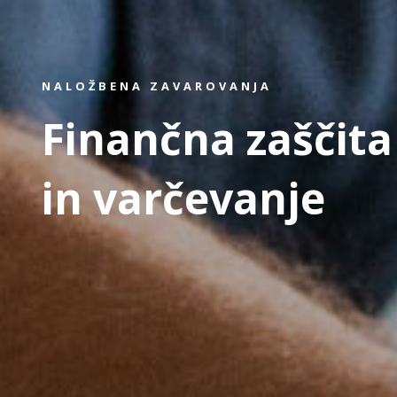
NALOŽBENA ZAVAROVANJA
Finančna zaščita
in varčevanje