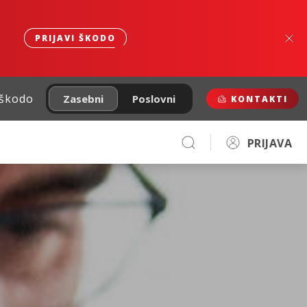
PRIJAVI ŠKODO
 škodo
Zasebni
Poslovni
KONTAKTI
PRIJAVA