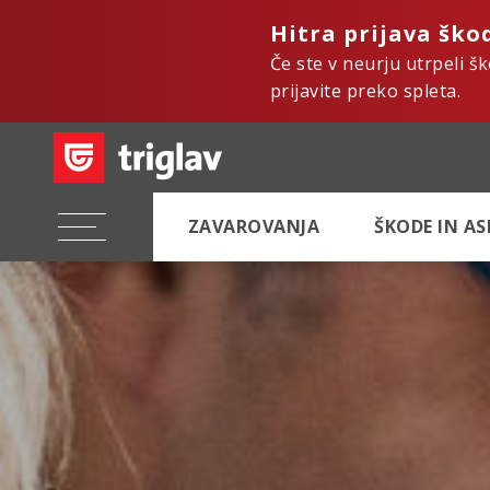
Hitra prijava ško
Če ste v neurju utrpeli š
prijavite preko spleta.
ZAVAROVANJA
ŠKODE IN A