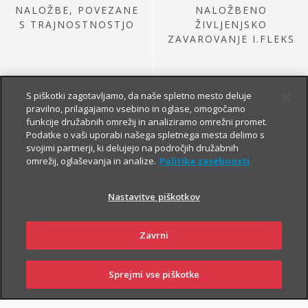
NALOŽBE, POVEZANE
NALOŽBENO
S TRAJNOSTNOSTJO
ŽIVLJENJSKO
ZAVAROVANJE I.FLEKS
S piškotki zagotavljamo, da naše spletno mesto deluje
pravilno, prilagajamo vsebino in oglase, omogočamo
funkcije družabnih omrežij in analiziramo omrežni promet.
Podatke o vaši uporabi našega spletnega mesta delimo s
svojimi partnerji, ki delujejo na področjih družabnih
omrežij, oglaševanja in analize.
Politika zasebnosti
NALOŽBE IZ
PRETEKLE PONUDBE
Nastavitve piškotkov
Zavrni
Sprejmi vse piškotke
SKLENI
PRIJAVI ŠKODO
ZASTOPNIKI
POSLOVALNICE