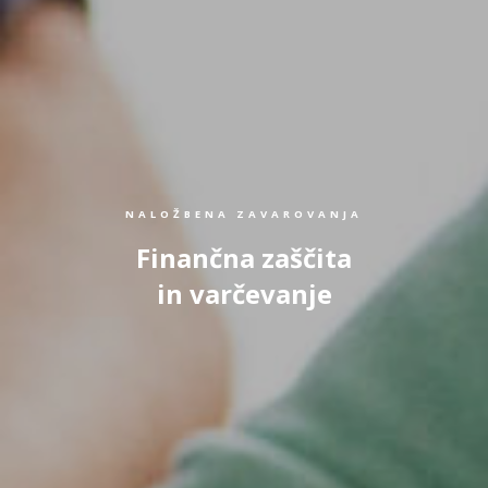
NALOŽBENA ZAVAROVANJA
Finančna zaščita
in varčevanje