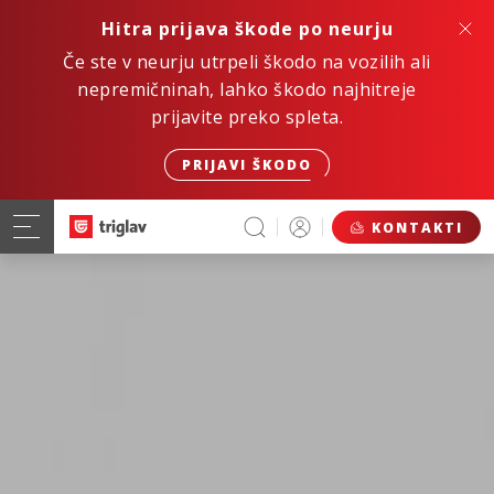
Hitra prijava škode po neurju
Če ste v neurju utrpeli škodo na vozilih ali
nepremičninah, lahko škodo najhitreje
prijavite preko spleta.
PRIJAVI ŠKODO
KONTAKTI