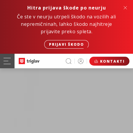
Hitra prijava škode po neurju
Če ste v neurju utrpeli škodo na vozilih ali
nepremičninah, lahko škodo najhitreje
prijavite preko spleta.
PRIJAVI ŠKODO
KONTAKTI