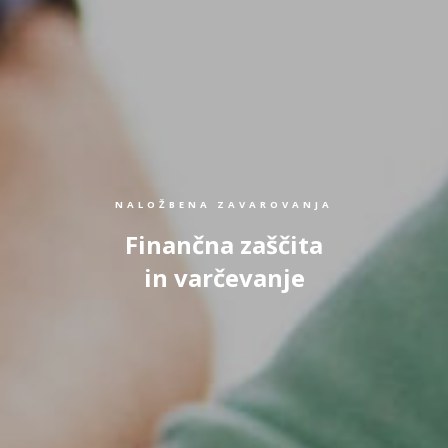
NALOŽBENA ZAVAROVANJA
Finančna zaščita
in varčevanje