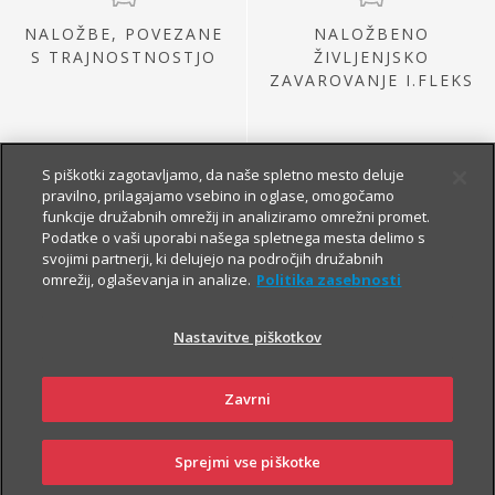
NALOŽBE, POVEZANE
NALOŽBENO
S TRAJNOSTNOSTJO
ŽIVLJENJSKO
ZAVAROVANJE I.FLEKS
S piškotki zagotavljamo, da naše spletno mesto deluje
pravilno, prilagajamo vsebino in oglase, omogočamo
funkcije družabnih omrežij in analiziramo omrežni promet.
Podatke o vaši uporabi našega spletnega mesta delimo s
svojimi partnerji, ki delujejo na področjih družabnih
omrežij, oglaševanja in analize.
Politika zasebnosti
NALOŽBE IZ
PRETEKLE PONUDBE
Nastavitve piškotkov
Zavrni
Sprejmi vse piškotke
SKLENI
PRIJAVI ŠKODO
ZASTOPNIKI
POSLOVALNICE