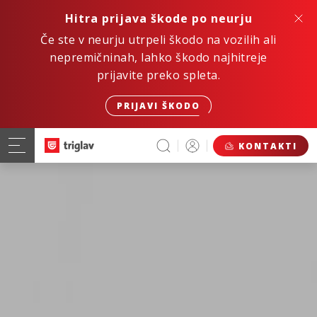
Hitra prijava škode po neurju
Če ste v neurju utrpeli škodo na vozilih ali
nepremičninah, lahko škodo najhitreje
prijavite preko spleta.
PRIJAVI ŠKODO
KONTAKTI