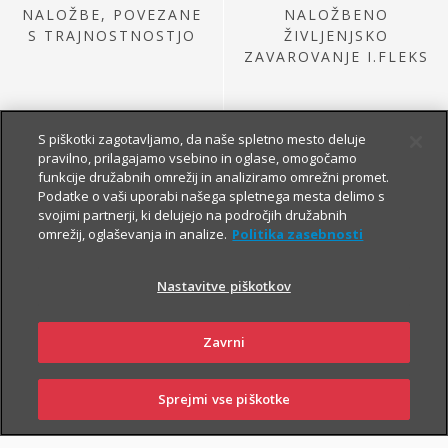
NALOŽBE, POVEZANE
NALOŽBENO
S TRAJNOSTNOSTJO
ŽIVLJENJSKO
ZAVAROVANJE I.FLEKS
S piškotki zagotavljamo, da naše spletno mesto deluje
pravilno, prilagajamo vsebino in oglase, omogočamo
funkcije družabnih omrežij in analiziramo omrežni promet.
Podatke o vaši uporabi našega spletnega mesta delimo s
svojimi partnerji, ki delujejo na področjih družabnih
omrežij, oglaševanja in analize.
Politika zasebnosti
NALOŽBE IZ
PRETEKLE PONUDBE
Nastavitve piškotkov
Zavrni
Sprejmi vse piškotke
SKLENI
PRIJAVI ŠKODO
ZASTOPNIKI
POSLOVALNICE