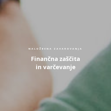
NALOŽBENA ZAVAROVANJA
Finančna zaščita
in varčevanje