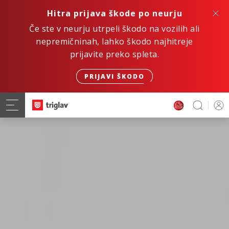
Hitra prijava škode po neurju
Če ste v neurju utrpeli škodo na vozilih ali
nepremičninah, lahko škodo najhitreje
prijavite preko spleta.
PRIJAVI ŠKODO