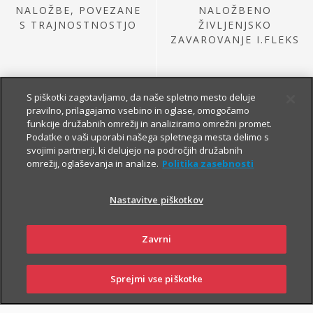
NALOŽBE, POVEZANE
NALOŽBENO
S TRAJNOSTNOSTJO
ŽIVLJENJSKO
ZAVAROVANJE I.FLEKS
S piškotki zagotavljamo, da naše spletno mesto deluje
pravilno, prilagajamo vsebino in oglase, omogočamo
funkcije družabnih omrežij in analiziramo omrežni promet.
Podatke o vaši uporabi našega spletnega mesta delimo s
svojimi partnerji, ki delujejo na področjih družabnih
omrežij, oglaševanja in analize.
Politika zasebnosti
NALOŽBE IZ
PRETEKLE PONUDBE
Nastavitve piškotkov
Zavrni
Sprejmi vse piškotke
PRIJAVI
NAROČI
OBIŠČI
SKLENI
ŠKODO
ZASTOPNIKA
POSLOVALNICO