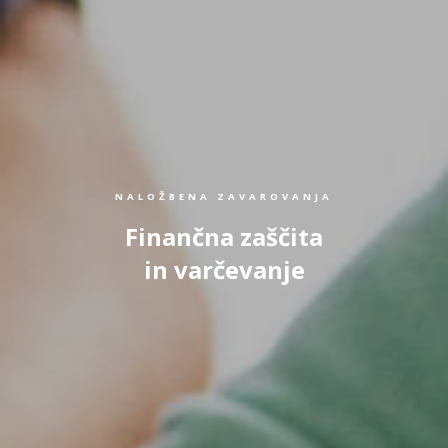
NALOŽBENA ZAVAROVANJA
Finančna zaščita
in varčevanje