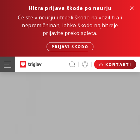
Hitra prijava škode po neurju
Če ste v neurju utrpeli škodo na vozilih ali
nepremičninah, lahko škodo najhitreje
prijavite preko spleta.
PRIJAVI ŠKODO
KONTAKTI