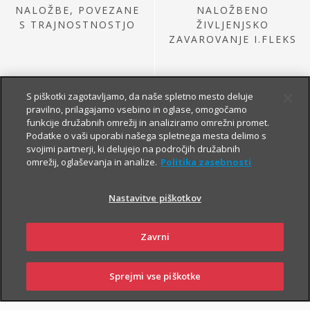
NALOŽBE, POVEZANE
NALOŽBENO
S TRAJNOSTNOSTJO
ŽIVLJENJSKO
ZAVAROVANJE I.FLEKS
S piškotki zagotavljamo, da naše spletno mesto deluje
pravilno, prilagajamo vsebino in oglase, omogočamo
funkcije družabnih omrežij in analiziramo omrežni promet.
Podatke o vaši uporabi našega spletnega mesta delimo s
svojimi partnerji, ki delujejo na področjih družabnih
omrežij, oglaševanja in analize.
Politika zasebnosti
NALOŽBE IZ
PRETEKLE PONUDBE
Nastavitve piškotkov
Zavrni
Sprejmi vse piškotke
SKLENI
PRIJAVI ŠKODO
ZASTOPNIKI
POSLOVALNICE