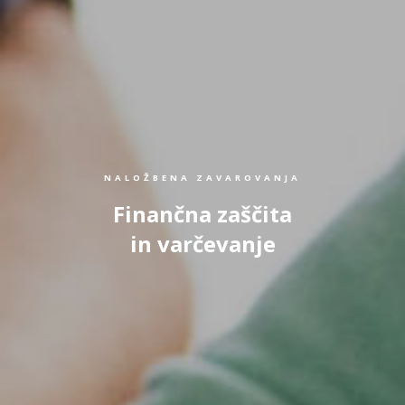
NALOŽBENA ZAVAROVANJA
Finančna zaščita
in varčevanje