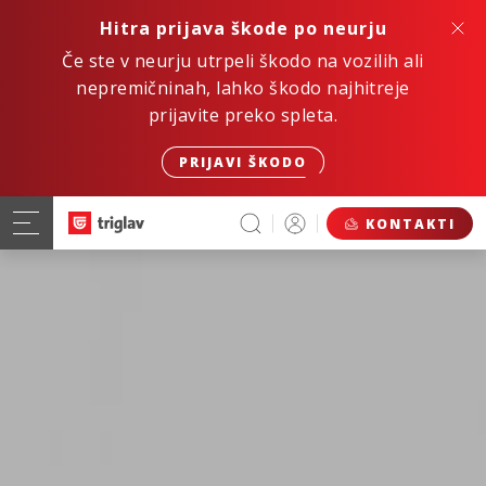
Hitra prijava škode po neurju
Če ste v neurju utrpeli škodo na vozilih ali
nepremičninah, lahko škodo najhitreje
prijavite preko spleta.
PRIJAVI ŠKODO
KONTAKTI