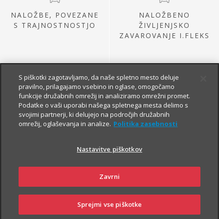
NALOŽBE, POVEZANE
NALOŽBENO
S TRAJNOSTNOSTJO
ŽIVLJENJSKO
ZAVAROVANJE I.FLEKS
S piškotki zagotavljamo, da naše spletno mesto deluje
pravilno, prilagajamo vsebino in oglase, omogočamo
funkcije družabnih omrežij in analiziramo omrežni promet.
Podatke o vaši uporabi našega spletnega mesta delimo s
svojimi partnerji, ki delujejo na področjih družabnih
omrežij, oglaševanja in analize.
Politika zasebnosti
NALOŽBE IZ
PRETEKLE PONUDBE
Nastavitve piškotkov
Zavrni
Sprejmi vse piškotke
SKLENI
PRIJAVI ŠKODO
ZASTOPNIKI
POSLOVALNICE