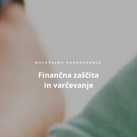
NALOŽBENA ZAVAROVANJA
Finančna zaščita
in varčevanje