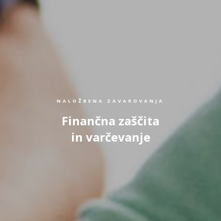
NALOŽBENA ZAVAROVANJA
Finančna zaščita
in varčevanje