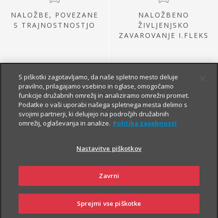
NALOŽBE, POVEZANE
NALOŽBENO
S TRAJNOSTNOSTJO
ŽIVLJENJSKO
ZAVAROVANJE I.FLEKS
S piškotki zagotavljamo, da naše spletno mesto deluje
pravilno, prilagajamo vsebino in oglase, omogočamo
funkcije družabnih omrežij in analiziramo omrežni promet.
Podatke o vaši uporabi našega spletnega mesta delimo s
svojimi partnerji, ki delujejo na področjih družabnih
omrežij, oglaševanja in analize.
Politika zasebnosti
NALOŽBE IZ
PRETEKLE PONUDBE
Nastavitve piškotkov
Zavrni
Sprejmi vse piškotke
SKLENI
PRIJAVI ŠKODO
ZASTOPNIKI
POSLOVALNICE