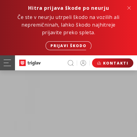
Hitra prijava škode po neurju
Če ste v neurju utrpeli škodo na vozilih ali
nepremičninah, lahko škodo najhitreje
prijavite preko spleta.
PRIJAVI ŠKODO
KONTAKTI