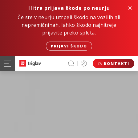
Hitra prijava škode po neurju
Če ste v neurju utrpeli škodo na vozilih ali
nepremičninah, lahko škodo najhitreje
prijavite preko spleta.
PRIJAVI ŠKODO
KONTAKTI