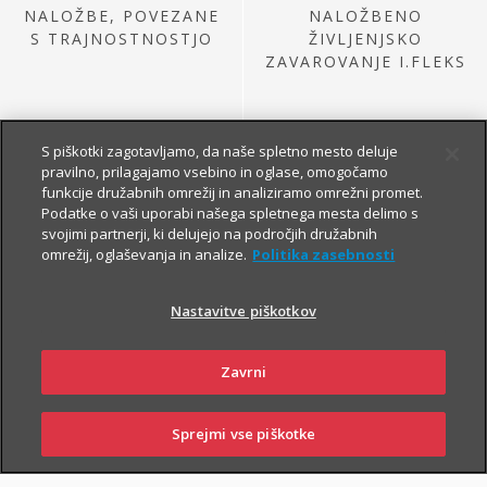
NALOŽBE, POVEZANE
NALOŽBENO
S TRAJNOSTNOSTJO
ŽIVLJENJSKO
ZAVAROVANJE I.FLEKS
S piškotki zagotavljamo, da naše spletno mesto deluje
pravilno, prilagajamo vsebino in oglase, omogočamo
funkcije družabnih omrežij in analiziramo omrežni promet.
Podatke o vaši uporabi našega spletnega mesta delimo s
svojimi partnerji, ki delujejo na področjih družabnih
omrežij, oglaševanja in analize.
Politika zasebnosti
NALOŽBE IZ
PRETEKLE PONUDBE
Nastavitve piškotkov
Zavrni
Sprejmi vse piškotke
SKLENI
PRIJAVI ŠKODO
ZASTOPNIKI
POSLOVALNICE