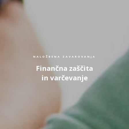
NALOŽBENA ZAVAROVANJA
Finančna zaščita
in varčevanje