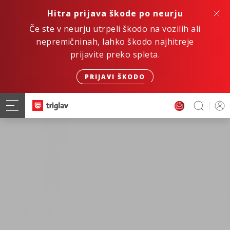
Hitra prijava škode po neurju
Če ste v neurju utrpeli škodo na vozilih ali
nepremičninah, lahko škodo najhitreje
prijavite preko spleta.
PRIJAVI ŠKODO