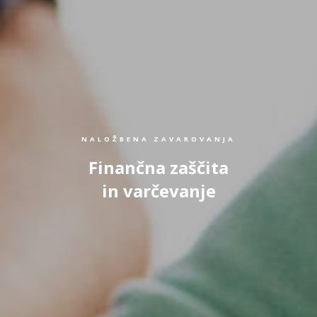
NALOŽBENA ZAVAROVANJA
Finančna zaščita
in varčevanje