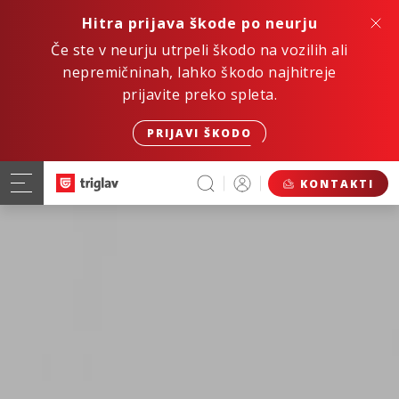
Hitra prijava škode po neurju
Če ste v neurju utrpeli škodo na vozilih ali
nepremičninah, lahko škodo najhitreje
prijavite preko spleta.
PRIJAVI ŠKODO
KONTAKTI