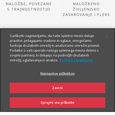
NALOŽBE, POVEZANE
NALOŽBENO
S TRAJNOSTNOSTJO
ŽIVLJENJSKO
ZAVAROVANJE I.FLEKS
S piškotki zagotavljamo, da naše spletno mesto deluje
pravilno, prilagajamo vsebino in oglase, omogočamo
funkcije družabnih omrežij in analiziramo omrežni promet.
Podatke o vaši uporabi našega spletnega mesta delimo s
svojimi partnerji, ki delujejo na področjih družabnih
omrežij, oglaševanja in analize.
Politika zasebnosti
NALOŽBE IZ
PRETEKLE PONUDBE
Nastavitve piškotkov
Zavrni
Sprejmi vse piškotke
SKLENI
PRIJAVI ŠKODO
ZASTOPNIKI
POSLOVALNICE