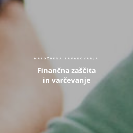
NALOŽBENA ZAVAROVANJA
Finančna zaščita
in varčevanje