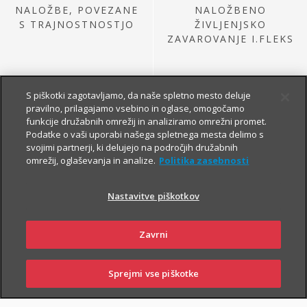
NALOŽBE, POVEZANE
NALOŽBENO
S TRAJNOSTNOSTJO
ŽIVLJENJSKO
ZAVAROVANJE I.FLEKS
S piškotki zagotavljamo, da naše spletno mesto deluje
pravilno, prilagajamo vsebino in oglase, omogočamo
funkcije družabnih omrežij in analiziramo omrežni promet.
Podatke o vaši uporabi našega spletnega mesta delimo s
svojimi partnerji, ki delujejo na področjih družabnih
omrežij, oglaševanja in analize.
Politika zasebnosti
NALOŽBE IZ
PRETEKLE PONUDBE
Nastavitve piškotkov
Zavrni
Sprejmi vse piškotke
SKLENI
PRIJAVI ŠKODO
ZASTOPNIKI
POSLOVALNICE