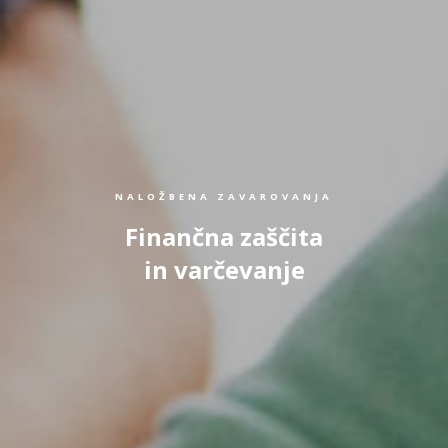
NALOŽBENA ZAVAROVANJA
Finančna zaščita
in varčevanje