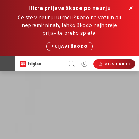
Hitra prijava škode po neurju
Če ste v neurju utrpeli škodo na vozilih ali
nepremičninah, lahko škodo najhitreje
prijavite preko spleta.
PRIJAVI ŠKODO
KONTAKTI