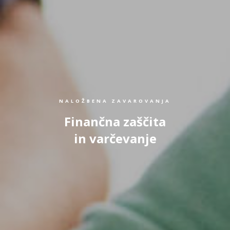
NALOŽBENA ZAVAROVANJA
Finančna zaščita
in varčevanje