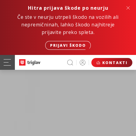
Hitra prijava škode po neurju
Če ste v neurju utrpeli škodo na vozilih ali
nepremičninah, lahko škodo najhitreje
prijavite preko spleta.
PRIJAVI ŠKODO
KONTAKTI