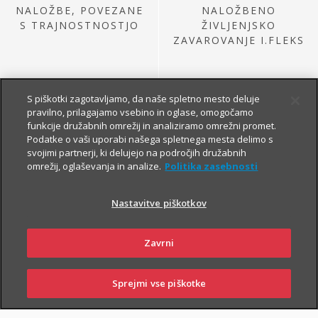
NALOŽBE, POVEZANE
NALOŽBENO
S TRAJNOSTNOSTJO
ŽIVLJENJSKO
ZAVAROVANJE I.FLEKS
S piškotki zagotavljamo, da naše spletno mesto deluje
pravilno, prilagajamo vsebino in oglase, omogočamo
funkcije družabnih omrežij in analiziramo omrežni promet.
Podatke o vaši uporabi našega spletnega mesta delimo s
svojimi partnerji, ki delujejo na področjih družabnih
omrežij, oglaševanja in analize.
Politika zasebnosti
NALOŽBE IZ
PRETEKLE PONUDBE
Nastavitve piškotkov
Zavrni
Sprejmi vse piškotke
SKLENI
PRIJAVI ŠKODO
ZASTOPNIKI
POSLOVALNICE