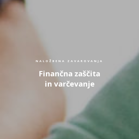
NALOŽBENA ZAVAROVANJA
Finančna zaščita
in varčevanje