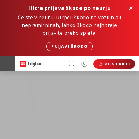
Hitra prijava škode po neurju
Če ste v neurju utrpeli škodo na vozilih ali
nepremičninah, lahko škodo najhitreje
prijavite preko spleta.
PRIJAVI ŠKODO
KONTAKTI