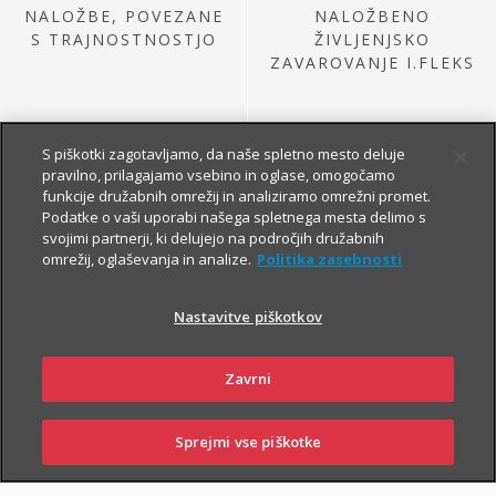
NALOŽBE, POVEZANE
NALOŽBENO
S TRAJNOSTNOSTJO
ŽIVLJENJSKO
ZAVAROVANJE I.FLEKS
S piškotki zagotavljamo, da naše spletno mesto deluje
pravilno, prilagajamo vsebino in oglase, omogočamo
funkcije družabnih omrežij in analiziramo omrežni promet.
Podatke o vaši uporabi našega spletnega mesta delimo s
svojimi partnerji, ki delujejo na področjih družabnih
omrežij, oglaševanja in analize.
Politika zasebnosti
NALOŽBE IZ
PRETEKLE PONUDBE
Nastavitve piškotkov
Zavrni
Sprejmi vse piškotke
SKLENI
PRIJAVI ŠKODO
ZASTOPNIKI
POSLOVALNICE