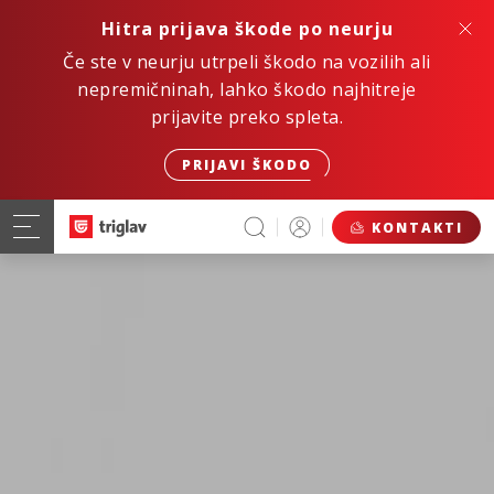
Hitra prijava škode po neurju
Če ste v neurju utrpeli škodo na vozilih ali
nepremičninah, lahko škodo najhitreje
prijavite preko spleta.
PRIJAVI ŠKODO
KONTAKTI