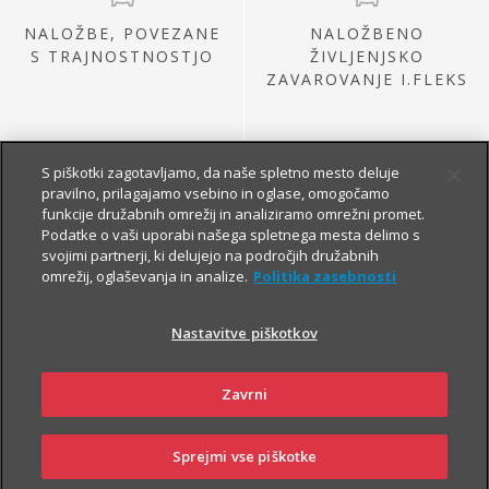
NALOŽBE, POVEZANE
NALOŽBENO
S TRAJNOSTNOSTJO
ŽIVLJENJSKO
ZAVAROVANJE I.FLEKS
S piškotki zagotavljamo, da naše spletno mesto deluje
pravilno, prilagajamo vsebino in oglase, omogočamo
funkcije družabnih omrežij in analiziramo omrežni promet.
Podatke o vaši uporabi našega spletnega mesta delimo s
svojimi partnerji, ki delujejo na področjih družabnih
omrežij, oglaševanja in analize.
Politika zasebnosti
NALOŽBE IZ
PRETEKLE PONUDBE
Nastavitve piškotkov
Zavrni
Sprejmi vse piškotke
SKLENI
PRIJAVI ŠKODO
ZASTOPNIKI
POSLOVALNICE