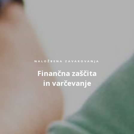
NALOŽBENA ZAVAROVANJA
Finančna zaščita
in varčevanje