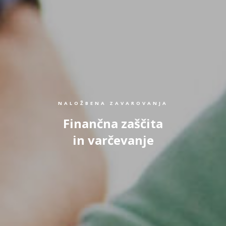
NALOŽBENA ZAVAROVANJA
Finančna zaščita
in varčevanje