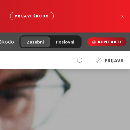
PRIJAVI ŠKODO
 škodo
Zasebni
Poslovni
KONTAKTI
PRIJAVA