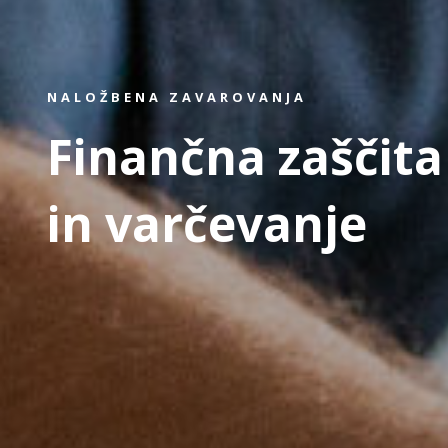
NALOŽBENA ZAVAROVANJA
Finančna zaščita
in varčevanje