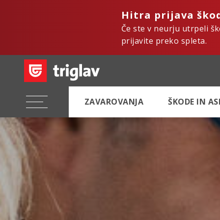
Hitra prijava ško
Če ste v neurju utrpeli š
prijavite preko spleta.
ZAVAROVANJA
ŠKODE IN A