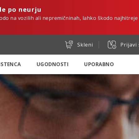
de po neurju
kodo na vozilih ali nepremičninah, lahko škodo najhitreje
Skleni
Prijavi
SISTENCA
UGODNOSTI
UPORABNO