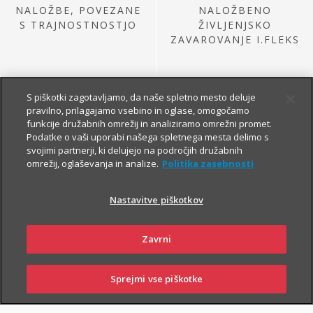
NALOŽBE, POVEZANE
NALOŽBENO
S TRAJNOSTNOSTJO
ŽIVLJENJSKO
ZAVAROVANJE I.FLEKS
S piškotki zagotavljamo, da naše spletno mesto deluje
pravilno, prilagajamo vsebino in oglase, omogočamo
funkcije družabnih omrežij in analiziramo omrežni promet.
Podatke o vaši uporabi našega spletnega mesta delimo s
svojimi partnerji, ki delujejo na področjih družabnih
omrežij, oglaševanja in analize.
Politika zasebnosti
NALOŽBE IZ
PRETEKLE PONUDBE
Nastavitve piškotkov
Zavrni
Sprejmi vse piškotke
PRIJAVI
NAROČI
OBIŠČI
SKLENI
ŠKODO
ZASTOPNIKA
POSLOVALNICO