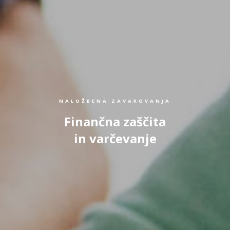
NALOŽBENA ZAVAROVANJA
Finančna zaščita
in varčevanje