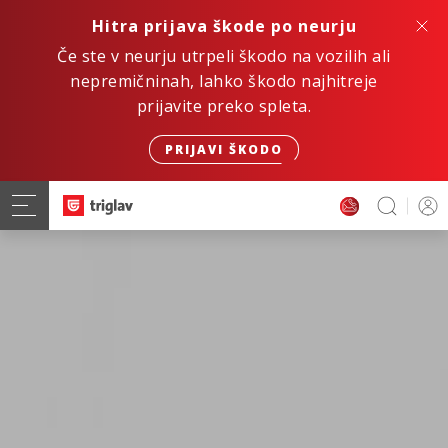
Hitra prijava škode po neurju
Če ste v neurju utrpeli škodo na vozilih ali
nepremičninah, lahko škodo najhitreje
prijavite preko spleta.
PRIJAVI ŠKODO