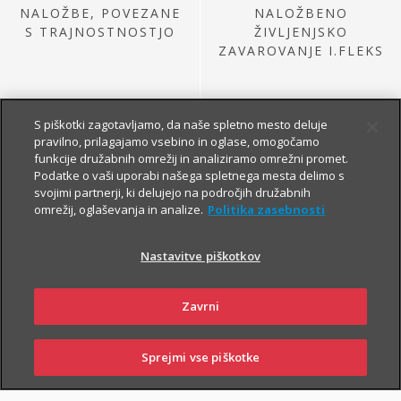
NALOŽBE, POVEZANE
NALOŽBENO
S TRAJNOSTNOSTJO
ŽIVLJENJSKO
ZAVAROVANJE I.FLEKS
S piškotki zagotavljamo, da naše spletno mesto deluje
pravilno, prilagajamo vsebino in oglase, omogočamo
funkcije družabnih omrežij in analiziramo omrežni promet.
Podatke o vaši uporabi našega spletnega mesta delimo s
svojimi partnerji, ki delujejo na področjih družabnih
omrežij, oglaševanja in analize.
Politika zasebnosti
NALOŽBE IZ
PRETEKLE PONUDBE
Nastavitve piškotkov
Zavrni
Sprejmi vse piškotke
PRIJAVI
NAROČI
OBIŠČI
SKLENI
ŠKODO
ZASTOPNIKA
POSLOVALNICO