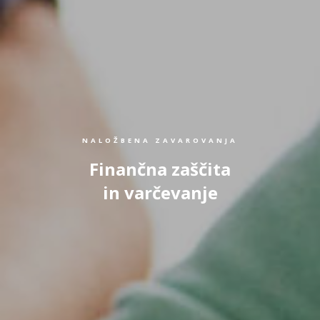
NALOŽBENA ZAVAROVANJA
Finančna zaščita
in varčevanje