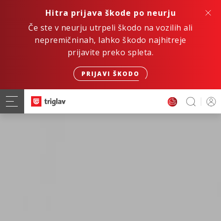
Hitra prijava škode po neurju
Če ste v neurju utrpeli škodo na vozilih ali
nepremičninah, lahko škodo najhitreje
prijavite preko spleta.
PRIJAVI ŠKODO