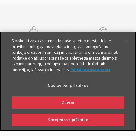
S piškotki zagotavljamo, da naše spletno mesto deluje
NALOŽBENA
POKOJNINSKA
pravilno, prilagajamo vsebino in oglase, omogočamo
ZAVAROVANJA
ZAVAROVANJA
funkcije družabnih omrežij in analiziramo omrežni promet.
Podatke o vaši uporabi našega spletnega mesta delimo s
svojimi partnerji, ki delujejo na področjih družabnih
omrežij, oglaševanja in analize.
Politika zasebnosti
Nastavitve piškotkov
Zavrni
Finančna varnost danes
in na jesen vašega
Sprejmi vse piškotke
SKLENI
PRIJAVI ŠKODO
ZASTOPNIKI
POSLOVALNICE
življenja