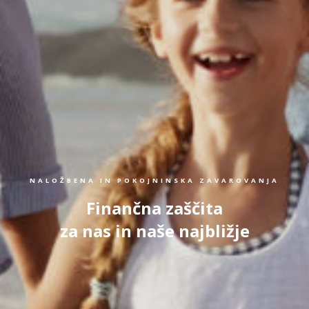
NALOŽBENA IN POKOJNINSKA ZAVAROVANJA
Finančna zaščita
za nas in naše najbližje