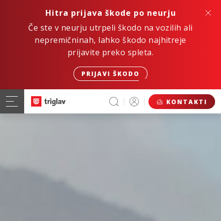
Hitra prijava škode po neurju
Če ste v neurju utrpeli škodo na vozilih ali
nepremičninah, lahko škodo najhitreje
prijavite preko spleta.
PRIJAVI ŠKODO
KONTAKTI