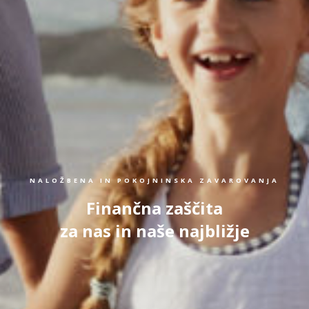
NALOŽBENA IN POKOJNINSKA ZAVAROVANJA
Finančna zaščita
za nas in naše najbližje