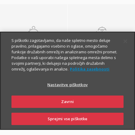
S piškotki zagotavljamo, da naše spletno mesto deluje
NALOŽBENA
POKOJNINSKA
pravilno, prilagajamo vsebino in oglase, omogočamo
ZAVAROVANJA
ZAVAROVANJA
funkcije družabnih omrežij in analiziramo omrežni promet.
Podatke o vaši uporabi našega spletnega mesta delimo s
svojimi partnerji, ki delujejo na področjih družabnih
omrežij, oglaševanja in analize.
Politika zasebnosti
Nastavitve piškotkov
Zavrni
Finančna varnost danes
in na jesen vašega
Sprejmi vse piškotke
SKLENI
PRIJAVI ŠKODO
ZASTOPNIKI
POSLOVALNICE
življenja