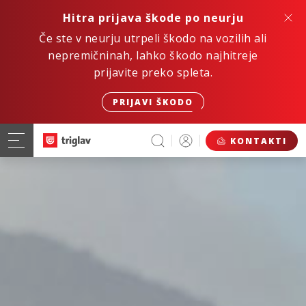
Hitra prijava škode po neurju
Če ste v neurju utrpeli škodo na vozilih ali
nepremičninah, lahko škodo najhitreje
prijavite preko spleta.
PRIJAVI ŠKODO
KONTAKTI