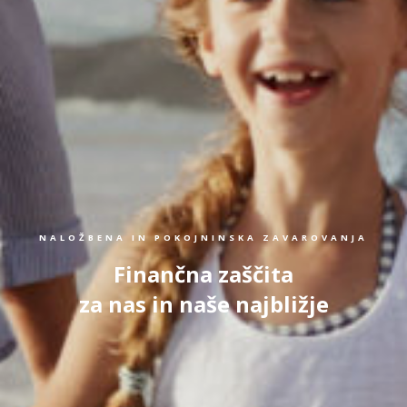
NALOŽBENA IN POKOJNINSKA ZAVAROVANJA
Finančna zaščita
za nas in naše najbližje