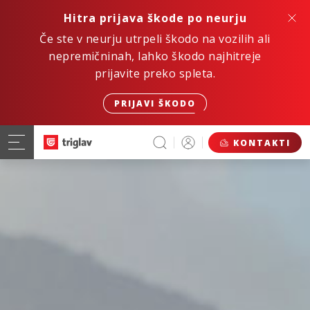
Hitra prijava škode po neurju
Če ste v neurju utrpeli škodo na vozilih ali
nepremičninah, lahko škodo najhitreje
prijavite preko spleta.
PRIJAVI ŠKODO
KONTAKTI