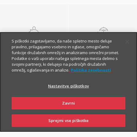
S piškotki zagotavljamo, da naše spletno mesto deluje
NALOŽBENA
POKOJNINSKA
pravilno, prilagajamo vsebino in oglase, omogočamo
ZAVAROVANJA
ZAVAROVANJA
funkcije družabnih omrežij in analiziramo omrežni promet.
Podatke o vaši uporabi našega spletnega mesta delimo s
svojimi partnerji, ki delujejo na področjih družabnih
omrežij, oglaševanja in analize.
Politika zasebnosti
Nastavitve piškotkov
Zavrni
Finančna varnost danes
in na jesen vašega
Sprejmi vse piškotke
SKLENI
PRIJAVI ŠKODO
ZASTOPNIKI
POSLOVALNICE
življenja